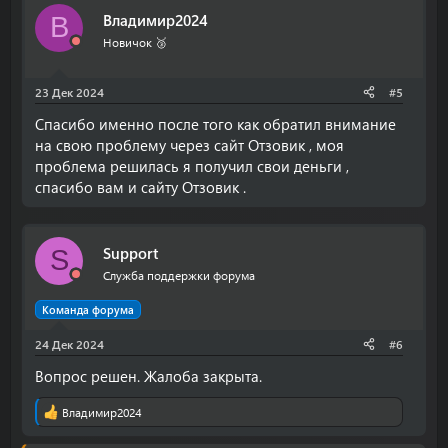
Владимир2024
В
Новичок 🥉
23 Дек 2024
#5
Спасибо именно после того как обратил внимание
на свою проблему через сайт Отзовик , моя
проблема решилась я получил свои деньги ,
спасибо вам и сайту Отзовик .
Support
S
Служба поддержки форума
Команда форума
24 Дек 2024
#6
Вопрос решен. Жалоба закрыта.
Владимир2024
Р
е