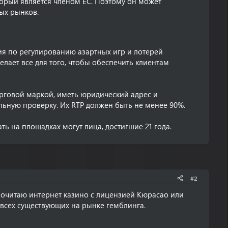
торый является членом ЕС. Поэтому он может
ых рынков.
сия по регулированию азартных игр и лотерей
лает все для того, чтобы обеспечить клиентам
рговой маркой, иметь юридический адрес и
льную проверку. Их RTP должен быть не менее 90%.
ь на площадках могут лица, достигшие 21 года.
#2
дпочитаю интернет казино с лицензией Кюрасао или
всех существующих на рынке гемблинга.