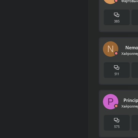
Фартовый
385
N
Nemo
Хайролле
511
P
Princip
Хайролле
575