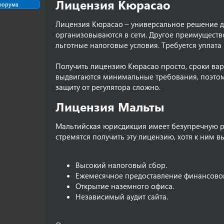
Лицензия Кюрасао​
форума
Лицензия Кюрасао – универсальное решение дл
организовываются в сети. Другое преимущество
льготные налоговые условия. Требуется уплата
Получить лицензию Кюрасао просто, сроки варь
выдвигаются минимальные требования, поэтом
защиту от регулятора сложно.
Лицензия Мальты​
Мальтийская юрисдикция имеет безупречную 
стремятся получить эту лицензию, хотя к ним 
Высокий налоговый сбор.
Ежемесячное предоставление финансовой
Открытие наземного офиса.
Независимый аудит сайта.