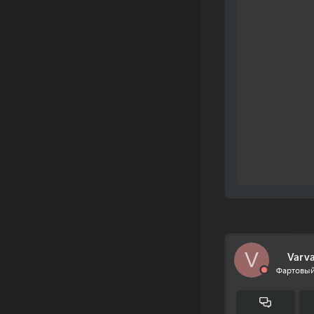
V
Varv
Фартовый