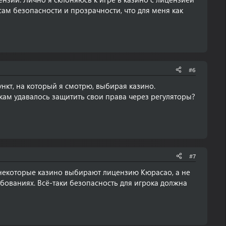
сам безопасности и прозрачности, что для меня как
#6
ункт, на который я смотрю, выбирая казино.
окам удавалось защитить свои права через регуляторы?
#7
 некоторые казино выбирают лицензию Кюрасао, а не
ебованиях. Всё-таки безопасность для игрока должна