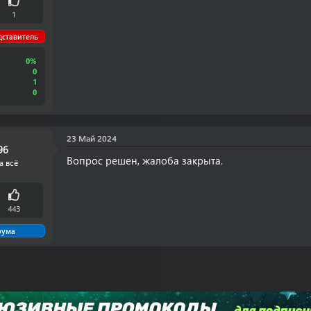
1
ставитель
0%
0
1
0
23 Май 2024
96
Вопрос решен, жалоба закрыта.
а всё
443
рума