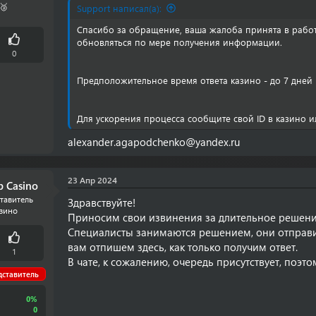
🥉
Support написал(а):
Спасибо за обращение, ваша жалоба принята в работ
обновляться по мере получения информации.
0
Предположительное время ответа казино - до 7 дней
Для ускорения процесса сообщите свой ID в казино и
alexander.agapodchenko@yandex.ru
23 Апр 2024
p Casino
тавитель
Здравствуйте!
зино
Приносим свои извинения за длительное решени
Специалисты занимаются решением, они отправи
вам отпишем здесь, как только получим ответ.
1
В чате, к сожалению, очередь присутствует, поэт
ставитель
0%
0