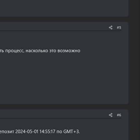
#5
ть процесс, насколько это возможно
#6
позит 2024-05-01 14:55:17 по GMT+3.