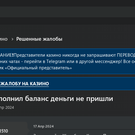
ино
Решенные жалобы
АНИЕ❗️Представители казино никогда не запрашивают ПЕРЕВОД
них чатах - перейти в Telegram или в другой мессенджер! В
ик «Официальный представитель»
 ЖАЛОБУ НА КАЗИНО
полнил баланс деньги не пришли
Апр 2024
17 Апр 2024
1510