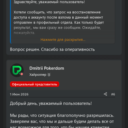
Здравствуйте, уважаемый пользователь!
Хотели сообщить, что запрос на восстановление
доступа к аккаунту после взлома в данный момент
отправлен в профильный отдела. Как только будет
результат,, мы вам сразу же сообщим. Ожидайте,
пожалуйста.
Нажмите для раскрытия...
С уважением,
Представитель Покердом
Вопрос решен. Спасибо за оперативность
Dmitrii Pokerdom
Хайроллер 🥉
Официальный представитель
1 Июн 2026
#6
Добрый день, уважаемый пользователь!
Мы рады, что ситуация благополучно разрешилась.
Заверяем вас, что мы и дальше будем делать все от
нас возможное для того, что бы нашим клиентам