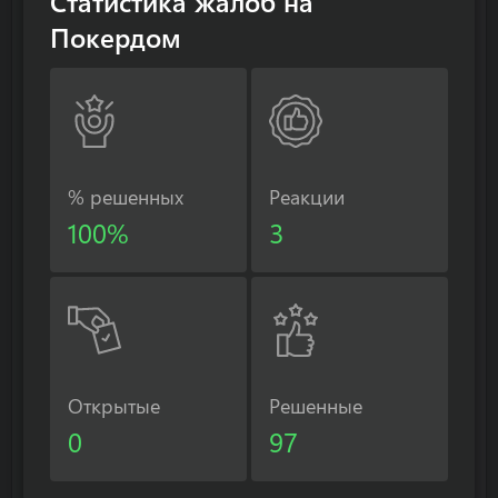
Статистика жалоб на
Покердом
% решенных
Реакции
100%
3
Открытые
Решенные
0
97