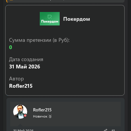
о
а
р
н
т
а
е
ч
Покердом
м
а
ы
л
а
Сумма претензии (в Руб)
0
Дата создания
31 Май 2026
Автор
Rofler215
Rofler215
Новичок 🥉
31 Май 2026
#1