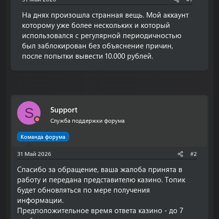
На днях произошла странная вещь. Мой аккаунт
которому уже более нескольких и который
использовался с регулярной периодичностью
был заблокирован без объяснение причин,
после попытки вывести 10.000 рублей.
Support
S
Служба поддержки форума
Команда форума
31 Май 2026
#2
Спасибо за обращение, ваша жалоба принята в
работу и передана представителю казино. Топик
будет обновляться по мере получения
информации.
Предположительное время ответа казино - до 7