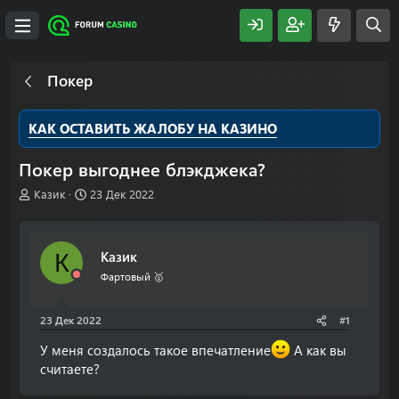
Покер
КАК ОСТАВИТЬ ЖАЛОБУ НА КАЗИНО
Покер выгоднее блэкджека?
А
Д
Казик
23 Дек 2022
в
а
т
т
о
а
Казик
К
р
н
т
а
Фартовый 🥇
е
ч
м
а
23 Дек 2022
#1
ы
л
а
У меня создалось такое впечатление
А как вы
считаете?