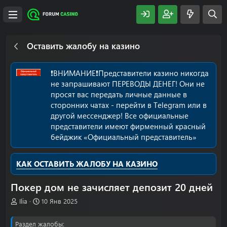
Оставить жалобу на казино
❗️ВНИМАНИЕ❗️Представители казино никогда
не запрашивают ПЕРЕВОДЫ ДЕНЕГ! Они не
просят вас передать личные данные в
сторонних чатах - перейти в Telegram или в
другой мессенджер! Все официальные
представители имеют фирменный красный
бейджик «Официальный представитель»
КАК ОСТАВИТЬ ЖАЛОБУ НА КАЗИНО
Покер дом не зачисляет депозит 20 дней
А
Д
Ilia
10 Янв 2025
в
а
т
т
Раздел жалобы