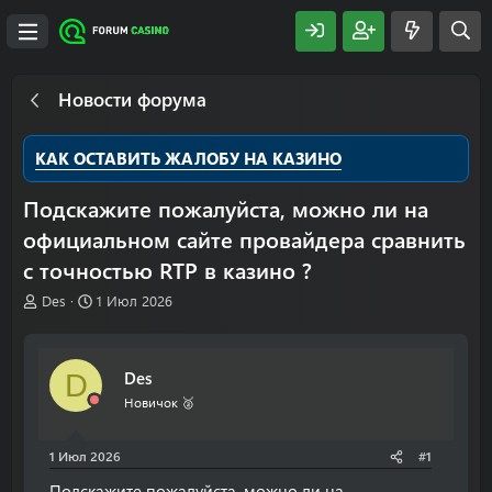
Новости форума
КАК ОСТАВИТЬ ЖАЛОБУ НА КАЗИНО
Подскажите пожалуйста, можно ли на
официальном сайте провайдера сравнить
с точностью RTP в казино ?
А
Д
Des
1 Июл 2026
в
а
т
т
о
а
Des
D
р
н
т
а
Новичок 🥈
е
ч
м
а
1 Июл 2026
#1
ы
л
а
Подскажите пожалуйста, можно ли на