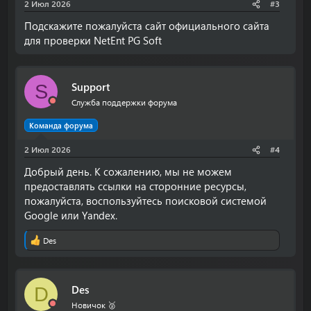
2 Июл 2026
#3
Подскажите пожалуйста сайт официального сайта
для проверки NetEnt PG Soft
Support
S
Служба поддержки форума
Команда форума
2 Июл 2026
#4
Добрый день. К сожалению, мы не можем
предоставлять ссылки на сторонние ресурсы,
пожалуйста, воспользуйтесь поисковой системой
Google или Yandex.
Des
Р
е
а
к
Des
D
ц
и
Новичок 🥈