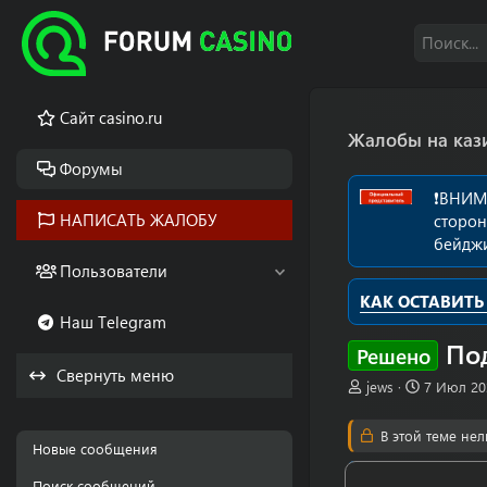
Cайт casino.ru
Жалобы на каз
Форумы
❗️ВНИМ
НАПИСАТЬ ЖАЛОБУ
сторон
бейдж
Пользователи
КАК ОСТАВИТЬ
Наш Telegram
По
Решено
Свернуть меню
А
Д
jews
7 Июл 20
в
а
т
т
В этой теме нел
о
а
Новые сообщения
р
н
т
а
Поиск сообщений