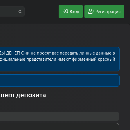
Вход
Регистрация
Ы ДЕНЕГ! Они не просят вас передать личные данные в
се официальные представители имеют фирменный красный
шегл депозита