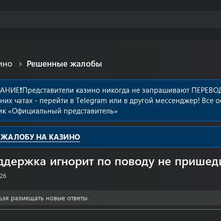
ино
Решенные жалобы
АНИЕ❗️Представители казино никогда не запрашивают ПЕРЕВОД
них чатах - перейти в Telegram или в другой мессенджер! В
ик «Официальный представитель»
 ЖАЛОБУ НА КАЗИНО
ддержка игнорит по поводу не пришед
26
ьзя размещать новые ответы.