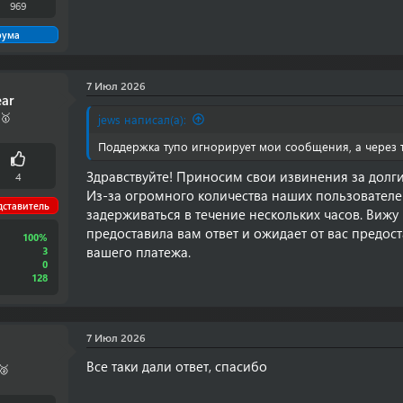
969
рума
7 Июл 2026
ear
🥇
jews написал(а):
Поддержка тупо игнорирует мои сообщения, а через тг
Здравствуйте! Приносим свои извинения за долги
4
Из-за огромного количества наших пользователе
ставитель
задерживаться в течение нескольких часов. Виж
предоставила вам ответ и ожидает от вас предо
100%
вашего платежа.
3
0
128
7 Июл 2026
Все таки дали ответ, спасибо
🥈