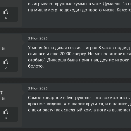
выигрывают крупные суммы в чате. Думаешь "а по
на миллиметр не доходит до твоего числа. Кажетс
6
3 Июл 2025
У меня была дикая сессия - играл 8 часов подряд в
 🥈
слил все и еще 20000 сверху. Не мог остановиться
отобью". Дилерша была приятная, другие игроки 
болото.
2
3 Июл 2025
77
Самое коварное в live-рулетке - это возможность
 🥈
красное, видишь что шарик крутится, и в панике 
ставки растут как снежный ком, а логика вылетает 
3