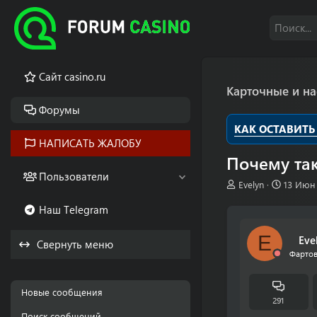
Cайт casino.ru
Карточные и н
Форумы
КАК ОСТАВИТЬ
НАПИСАТЬ ЖАЛОБУ
Почему так
Пользователи
А
Д
Evelyn
13 Июн
в
а
Наш Telegram
т
т
о
а
р
н
E
Eve
Свернуть меню
т
а
Фартов
е
ч
м
а
ы
л
Новые сообщения
а
291
Поиск сообщений