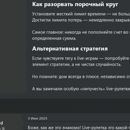
Как разорвать порочный круг​
Установите жесткий лимит времени — не больше
Достигли лимита потерь — немедленно закрывай
Самое главное: никогда не пополняйте счет во 
определенная сумма.
Альтернативная стратегия​
Если чувствуете тягу к live-играм — попробуйте 
элемент стратегии, а не чистая случайность.
Но помните: дом всегда в плюсе, независимо о
А вы замечали особую «липучесть» live-рулетк
3 Июл 2025
ad
Боже, как же это знакомо! Live-рулетка это какой
 🥈