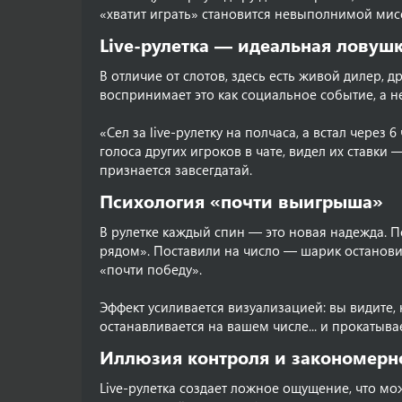
«хватит играть» становится невыполнимой мис
Live-рулетка — идеальная ловушк
В отличие от слотов, здесь есть живой дилер, 
воспринимает это как социальное событие, а н
«Сел за live-рулетку на полчаса, а встал через
голоса других игроков в чате, видел их ставки 
признается завсегдатай.
Психология «почти выигрыша»​
В рулетке каждый спин — это новая надежда. 
рядом». Поставили на число — шарик остановил
«почти победу».
Эффект усиливается визуализацией: вы видите, 
останавливается на вашем числе... и прокатыва
Иллюзия контроля и закономерно
Live-рулетка создает ложное ощущение, что мо