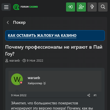
Покер
КАК ОСТАВИТЬ ЖАЛОБУ НА КАЗИНО
Почему профессионалы не играют в Пай
Гоу?
А
Д
waraeb
9 Ноя 2022
в
а
т
т
о
а
waraeb
W
р
н
т
а
Хайроллер 🥉
е
ч
м
а
9 Ноя 2022
#1
ы
л
а
ЗАметил, что большинство покеристов
игнорируют эту версию покера! Почему, как вы