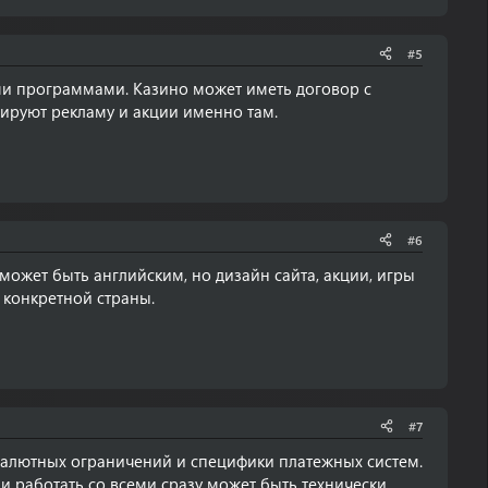
#5
ми программами. Казино может иметь договор с
ируют рекламу и акции именно там.
#6
может быть английским, но дизайн сайта, акции, игры
 конкретной страны.
#7
 валютных ограничений и специфики платежных систем.
 и работать со всеми сразу может быть технически