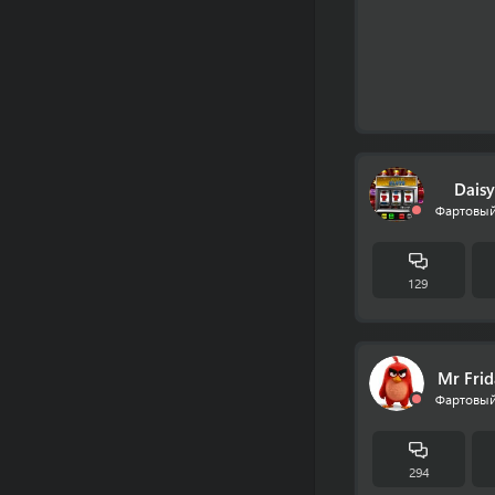
Daisy
Фартовый
129
Mr Fri
Фартовый
294