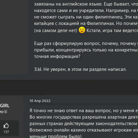
завязаны на английском языке. Еще бывает, что 
находятся сами и их учредители. Например, на
не сможет сыграть ни один филиппинец. Эти ка
китайцев с локацией на Филиппинах. Но почем
(на самом деле нет)
Кстати, игра там ведетс
Еще раз сформулирую вопрос, почему, почему
прибыли, концентрируясь только на конкретны
точная информация?
З.Ы. Не уверен, в этом ли разделе написал.
18 Апр 2022
GIRL
Я точно не знаю ответ на ваш вопрос, но у меня
ер🥈
Во многих государствах разрешена азартная деят
разных странах действующим законодательством
Возможно онлайн казино отказывают игрокам из т
137
меньше проблем было)