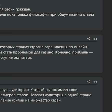
.
я своих граждан.
 меня пока только философия при обдумывании ответа
#3
екоторых странах строгие ограничения по онлайн-
ет стать проблемой для казино. Конечно, прибыль —
гут не окупиться.
#4
нную аудиторию. Каждый рынок имеет свои
размеров ставок. Целевая аудитория в одной стране
ление усилий на множество стран.