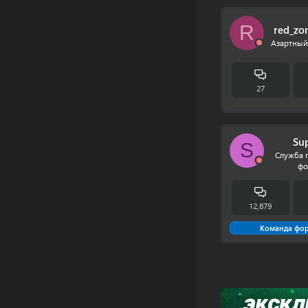
R
red_zo
Азартный
27
Su
S
Служба 
фо
12,879
Команда фо