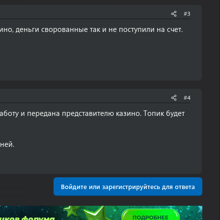
#3
ино, деньги сворованные так и не поступили на счет.
#4
аботу и передана представителю казино. Топик будет
ней.
Войдите или зарегистрируйтесь для ответа