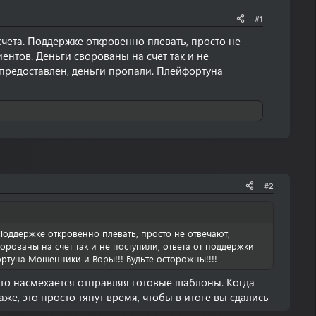
#1
счета. Поддержке откровенно плевать, просто не
лиентов. Деньги сворованы на счет так и не
к предоставлен, деньги пропали. Плейфортуна
#2
 Поддержке откровенно плевать, просто не отвечают,
сворованы на счет так и не поступили, ответа от поддержки
ортуна Мошенники и Воры!!! Будьте осторожны!!!!
сто насмехается отправляя готовые шаблоны. Когда
даже, это просто тянут время, чтобы в итоге вы сдались