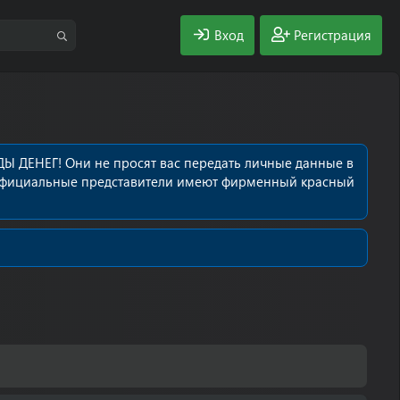
Вход
Регистрация
Ы ДЕНЕГ! Они не просят вас передать личные данные в
се официальные представители имеют фирменный красный