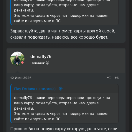
вашу карту, пожалуйста, отправьте нам другие
реквизиты.
Это можно сделать через чат поддержки на нашем
сайте или здесь мне в ЛС.
Здравствуйте, дал в чат номер карты другой своей,
сказали подождать, надеюсь все хорошо будет.
demafly76
Новичок 🥇
12 Июн 2026
#6
Play Fortuna написал(а):
demafly76 - наши переводы перестали проходить на
вашу карту, пожалуйста, отправьте нам другие
реквизиты.
Это можно сделать через чат поддержки на нашем
сайте или здесь мне в ЛС.
Пришло 5к на новую карту которую дал в чате, если