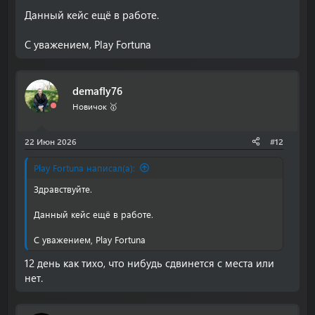
Данный кейс ещё в работе.
С уважением, Play Fortuna
demafly76
Новичок 🥇
22 Июн 2026
#12
Play Fortuna написал(а):
Здравствуйте.
Данный кейс ещё в работе.
С уважением, Play Fortuna
12 день как тихо, что нибудь сдвинется с места или
нет.