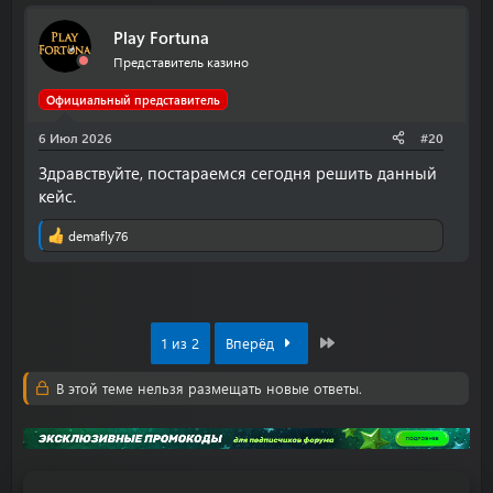
Play Fortuna
Представитель казино
Официальный представитель
6 Июл 2026
#20
Здравствуйте, постараемся сегодня решить данный
кейс.
demafly76
Р
е
а
к
ц
и
Last
1 из 2
Вперёд
и
:
В этой теме нельзя размещать новые ответы.