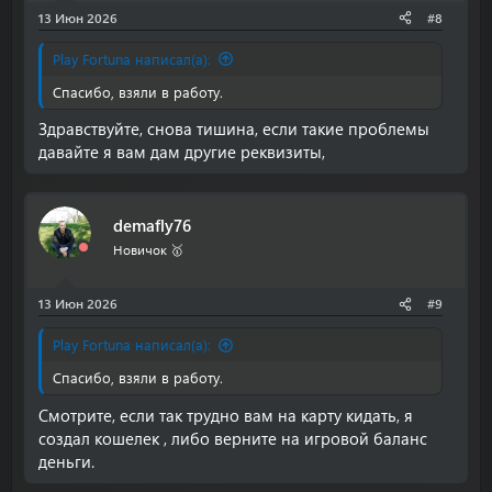
13 Июн 2026
#8
Play Fortuna написал(а):
Спасибо, взяли в работу.
Здравствуйте, снова тишина, если такие проблемы
давайте я вам дам другие реквизиты,
demafly76
Новичок 🥇
13 Июн 2026
#9
Play Fortuna написал(а):
Спасибо, взяли в работу.
Смотрите, если так трудно вам на карту кидать, я
создал кошелек , либо верните на игровой баланс
деньги.