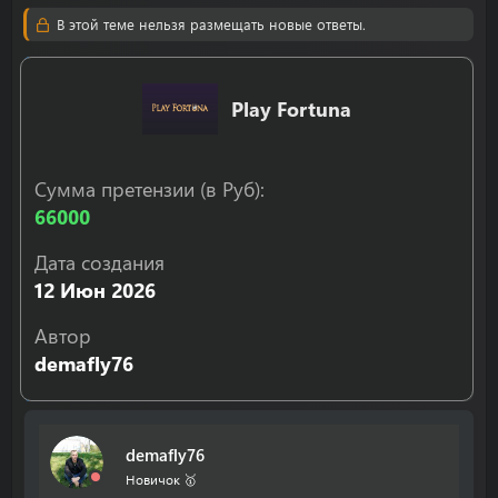
т
т
В этой теме нельзя размещать новые ответы.
о
а
р
н
т
а
е
ч
Play Fortuna
м
а
ы
л
а
Сумма претензии (в Руб)
66000
Дата создания
12 Июн 2026
Автор
demafly76
demafly76
Новичок 🥇