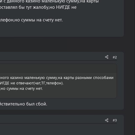
и с данного казино маленькую сумму,на карты
ставлял бы тут жалобу,но НИГДЕ не
лефон,но суммы на счету нет.
#2
анного казино маленькую сумму,на карты разными способами
ИГДЕ не отвечают(чат,ТГ,телефон).
но суммы на счету нет.
йствительно был сбой.
#3