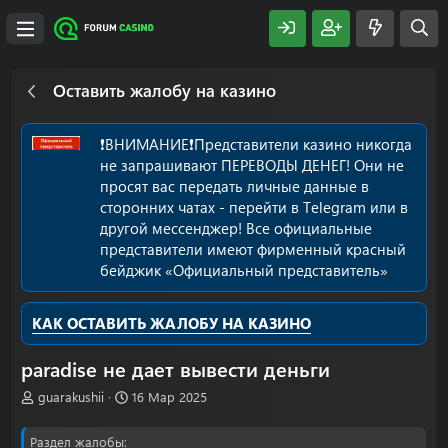
Оставить жалобу на казино
❗️ВНИМАНИЕ❗️Представители казино никогда
не запрашивают ПЕРЕВОДЫ ДЕНЕГ! Они не
просят вас передать личные данные в
сторонних чатах - перейти в Telegram или в
другой мессенджер! Все официальные
представители имеют фирменный красный
бейджик «Официальный представитель»
КАК ОСТАВИТЬ ЖАЛОБУ НА КАЗИНО
paradise не дает вывести деньги
А
Д
guarakushii
16 Мар 2025
в
а
т
т
Раздел жалобы