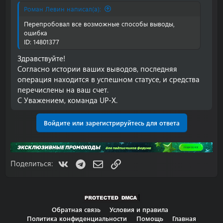
Роман Левин написал(а):
Перепробовал все возможные способы выводы,
ошибка
ID: 14801377
Здравствуйте!
Согласно истории ваших выводов, последняя
операция находится в успешном статусе, и средства
перечислены на ваш счет.
С Уважением, команда UP-X.
Войдите или зарегистрируйтесь для ответа
VK
Telegram
Электронная почта
Ссылка
Поделиться:
Обратная связь
Условия и правила
Политика конфиденциальности
Помощь
Главная