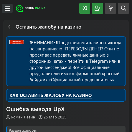
Оставить жалобу на казино
❗️ВНИМАНИЕ❗️Представители казино никогда
не запрашивают ПЕРЕВОДЫ ДЕНЕГ! Они не
просят вас передать личные данные в
сторонних чатах - перейти в Telegram или в
другой мессенджер! Все официальные
представители имеют фирменный красный
бейджик «Официальный представитель»
КАК ОСТАВИТЬ ЖАЛОБУ НА КАЗИНО
Ошибка вывода UpX
А
Д
Роман Левин
25 Мар 2025
в
а
т
т
Раздел жалобы