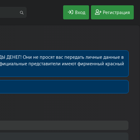
Вход
Регистрация
Ы ДЕНЕГ! Они не просят вас передать личные данные в
се официальные представители имеют фирменный красный