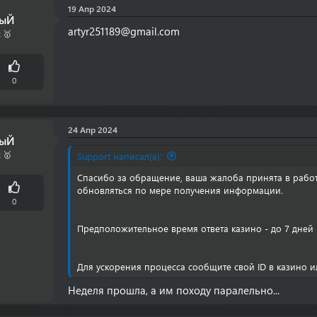
19 Апр 2024
ыЙ
artyr251189@gmail.com
 🥇
0
24 Апр 2024
ыЙ
 🥇
Support написал(а):
Спасибо за обращение, ваша жалоба принята в работ
обновляться по мере получения информации.
0
Предположительное время ответа казино - до 7 дней
Для ускорения процесса сообщите свой ID в казино и
Неделя прошла, а им походу паралельно...