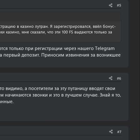
#5
истрацию в казино лутран. Я зарегистрировался, ввёл бонус-
и казино, мне сказали, что эти 100 FS выдаются только за
тся только при регистрации через нашего Telegram
% на первый депозит. Приносим извинения за возникшее
#6
то видимо, а посетители за эту путаницу вводят свои
начинаются звонки и это в лучшем случае. Знай я то,
анные.
#7