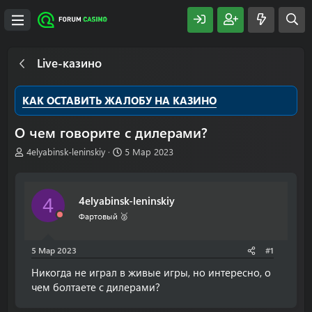
Live-казино
КАК ОСТАВИТЬ ЖАЛОБУ НА КАЗИНО
О чем говорите с дилерами?
А
Д
4elyabinsk-leninskiy
5 Мар 2023
в
а
т
т
о
а
4elyabinsk-leninskiy
4
р
н
т
а
Фартовый 🥈
е
ч
м
а
5 Мар 2023
#1
ы
л
а
Никогда не играл в живые игры, но интересно, о
чем болтаете с дилерами?