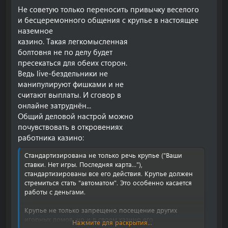
Не советую только переносить привычку веселого
и бесцеремонного общения с крупье в настоящее
наземное
казино. Такая легкомысленная
болтовня не по делу будет
пресекаться для обеих сторон.
Ведь live-бездельники не
манипулируют фишками и не
считают выплаты. И сговор в
онлайне затруднён...
Общий деловой настрой можно
почувствовать в откровениях
работника казино:
Стандартизирована не только речь крупье ("Ваши
ставки. Нет игры. Последняя карта..."),
стандартизированы все его действия. Крупье должен
стремиться стать "автоматом". Это особенно касается
работы с деньгами.
Крупье не только запрещено посещение других
игорных домов, но и в своем казино его
Нажмите для раскрытия...