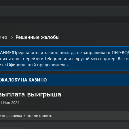
ино
Решенные жалобы
АНИЕ❗️Представители казино никогда не запрашивают ПЕРЕВОД
них чатах - перейти в Telegram или в другой мессенджер! В
ик «Официальный представитель»
 ЖАЛОБУ НА КАЗИНО
выплата выигрыша
Д
21 Ноя 2024
а
ьзя размещать новые ответы.
а
н
а