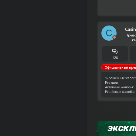
Casi
C
Предс
ка
428
Официальный пред
% решённых жалоб
Реакции
Активные жалобы
Решённые жалобы