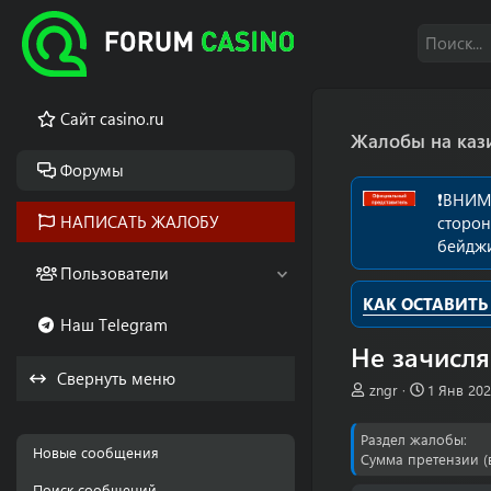
Cайт casino.ru
Жалобы на каз
Форумы
❗️ВНИМ
НАПИСАТЬ ЖАЛОБУ
сторон
бейдж
Пользователи
КАК ОСТАВИТЬ
Наш Telegram
Не зачисл
Свернуть меню
А
Д
zngr
1 Янв 20
в
а
т
т
Раздел жалобы
о
а
Новые сообщения
Сумма претензии (в
р
н
т
а
Поиск сообщений