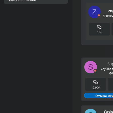
е
ч
м
а
Z
zn
ы
л
Фартов
а
114
Su
S
Служба 
фо
12,906
Команда фо
Casi