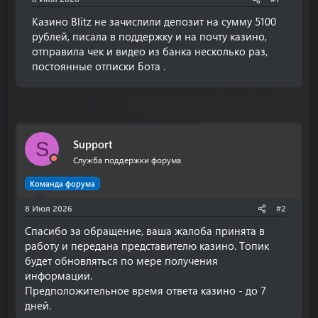
Казино Blitz не зачислили депозит на сумму 5100
рублей, писала в поддержку и на почту казино,
отправила чек и видео из банка несколько раз,
постоянные отписки Бота .
Support
S
Служба поддержки форума
Команда форума
8 Июл 2026
#2
Спасибо за обращение, ваша жалоба принята в
работу и передана представителю казино. Топик
будет обновляться по мере получения
информации.
Предположительное время ответа казино - до 7
дней.