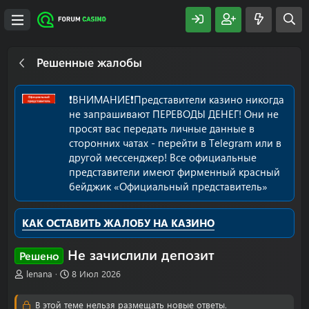
Решенные жалобы
❗️ВНИМАНИЕ❗️Представители казино никогда
не запрашивают ПЕРЕВОДЫ ДЕНЕГ! Они не
просят вас передать личные данные в
сторонних чатах - перейти в Telegram или в
другой мессенджер! Все официальные
представители имеют фирменный красный
бейджик «Официальный представитель»
КАК ОСТАВИТЬ ЖАЛОБУ НА КАЗИНО
Не зачислили депозит
Решено
А
Д
lenana
8 Июл 2026
в
а
т
т
В этой теме нельзя размещать новые ответы.