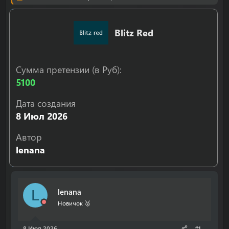
о
а
р
н
т
а
е
ч
Blitz Red
м
а
ы
л
а
Сумма претензии (в Руб)
5100
Дата создания
8 Июл 2026
Автор
lenana
lenana
L
Новичок 🥈
8 Июл 2026
#1