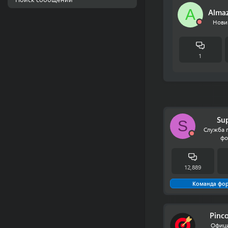
е
ч
A
Almaz
м
а
Нови
ы
л
а
1
Su
S
Служба 
фо
12,889
Команда фо
Pinc
Офиц