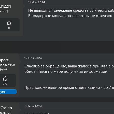
11 Ноя 2024
112211
Не выводятся денежные средства с личного каби
чок 🥉
В поддержке молчат, на телефоны не отвечают.
0
12 Ноя 2024
pport
поддержки
Спасибо за обращение, ваша жалоба принята в р
рума
обновляться по мере получения информации.
970
Предположительное время ответа казино - до 7 д
рума
14 Ноя 2024
oCasino
иальный