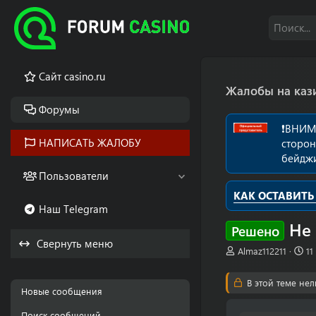
Cайт casino.ru
Жалобы на каз
Форумы
❗️ВНИМ
НАПИСАТЬ ЖАЛОБУ
сторон
бейдж
Пользователи
КАК ОСТАВИТЬ
Наш Telegram
Не 
Решено
Свернуть меню
А
Д
Almaz112211
11
в
а
т
т
В этой теме нел
о
а
Новые сообщения
р
н
т
а
Поиск сообщений