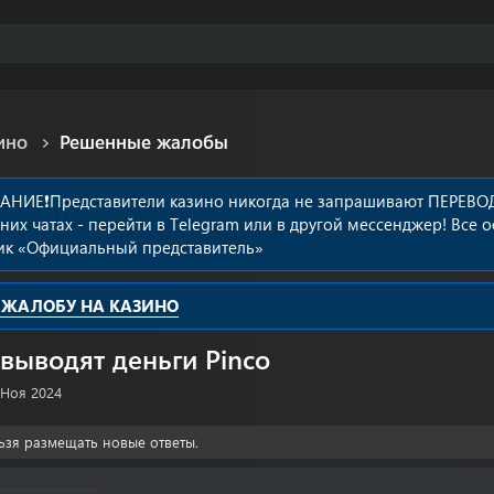
ино
Решенные жалобы
АНИЕ❗️Представители казино никогда не запрашивают ПЕРЕВОД
них чатах - перейти в Telegram или в другой мессенджер! В
ик «Официальный представитель»
 ЖАЛОБУ НА КАЗИНО
выводят деньги Pinco
 Ноя 2024
ьзя размещать новые ответы.