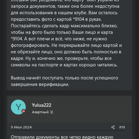
запроса документов, также она более недоступна
для использования в нашем клубе. Вам осталось
предоставить фото с картой *9104 в руках.
Постарайтесь сделать кадр максимально близко,
чтобы на фото было только Ваше лицо и карта
*9104. А вот плечи и всё, что ниже, не нужно
фотографировать. Не перекрывайте лицо картой и
не обрезайте лицо, оно должно быть полностью в
кадре. Ну и, конечно же, проверьте, чтобы все
символы на паспорте и картах хорошо читались.
Вывод начнёт поступать только после успешного
завершения верификации.
Yulua222
Y
Азартный 🥇
9 Июл 2024
#19
Отправили документы все четко видно каждую