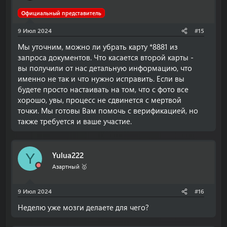
Официальный представитель
9 Июл 2024
#15
Мы уточним, можно ли убрать карту *8881 из
запроса документов. Что касается второй карты -
вы получили от нас детальную информацию, что
именно не так и что нужно исправить. Если вы
будете просто настаивать на том, что с фото все
хорошо, увы, процесс не сдвинется с мертвой
точки. Мы готовы Вам помочь с верификацией, но
также требуется и ваше участие.
Yulua222
Y
Азартный 🥇
9 Июл 2024
#16
Неделю уже мозги делаете для чего?