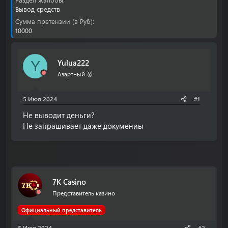
о
а
Вывод средств
р
н
т
а
Сумма претензии (в Руб)
е
ч
10000
м
а
ы
л
а
Yulua222
Y
Азартный 🥇
5 Июл 2024
#1
Не выводит деньги?
Не запрашивает даже докумениы
7K Casino
Представитель казино
Официальный представитель
5 Июл 2024
#2