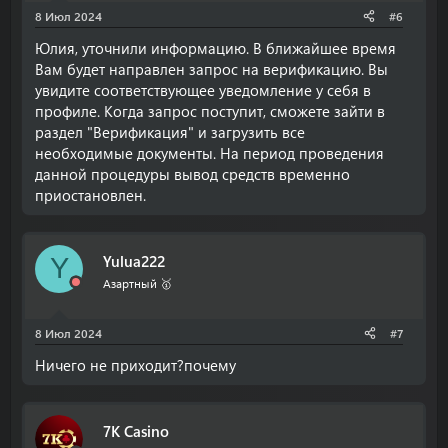
8 Июл 2024
#6
Юлия, уточнили информацию. В ближайшее время
Вам будет направлен запрос на верификацию. Вы
увидите соответствующее уведомление у себя в
профиле. Когда запрос поступит, сможете зайти в
раздел "Верификация" и загрузить все
необходимые документы. На период проведения
данной процедуры вывод средств временно
приостановлен.
Yulua222
Y
Азартный 🥇
8 Июл 2024
#7
Ничего не приходит?почему
7K Casino