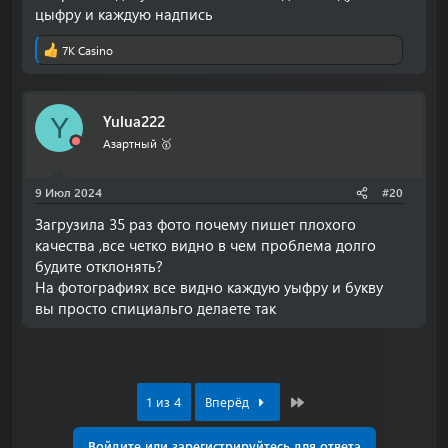
цыфру и каждую надпись
7K Casino
Р
е
а
к
Yulua222
Y
ц
и
Азартный 🥇
и
:
9 Июл 2024
#20
Загрузила 35 раз фото почему пишет плохого
качества ,все четко видно в чем проблема долго
будите отклонять?
На фотографиях все видно каждую уыфру и букву
вы просто спициальго делаете так
Last
1 из 4
Вперёд
Войдите или зарегистрируйтесь для ответа