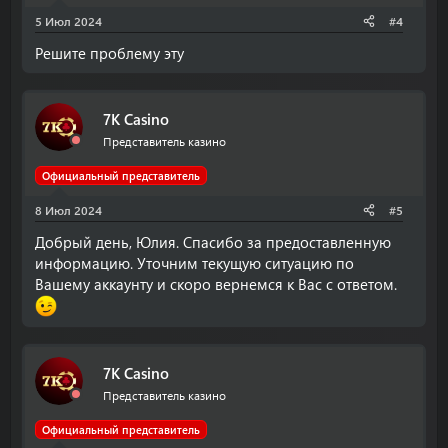
5 Июл 2024
#4
Решите проблему эту
7K Casino
Представитель казино
Официальный представитель
8 Июл 2024
#5
Добрый день, Юлия. Спасибо за предоставленную
информацию. Уточним текущую ситуацию по
Вашему аккаунту и скоро вернемся к Вас с ответом.
7K Casino
Представитель казино
Официальный представитель