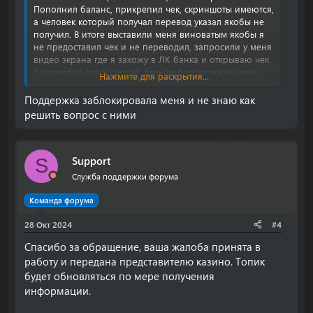
Пополнил баланс, прикрепил чек, скриншоты имеются,
а человек который получал перевод указал якобы не
получил. В итоге выставили меня виноватым якобы я
не предоставил чек и не переводил, запросили у меня
видео экрана где я захожу в ЛК банка и открываю чек
с переводо-это и сделал, дальше продолжили меня
Нажмите для раскрытия...
игнорировать, хотя друзьям на другие аккаунты
отвечают сразу
Поддержка заблокировала меня и не знаю как
решить вопрос с ними
Support
S
Служба поддержки форума
Команда форума
28 Окт 2024
#4
Спасибо за обращение, ваша жалоба принята в
работу и передана представителю казино. Топик
будет обновляться по мере получения
информации.