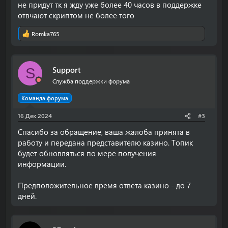
не придут тк я жду уже более 40 часов в поддержке
отвчают скриптом не более того
Romka765
Р
е
а
к
Support
S
ц
и
Служба поддержки форума
и
:
Команда форума
16 Дек 2024
#3
Спасибо за обращение, ваша жалоба принята в
работу и передана представителю казино. Топик
будет обновляться по мере получения
информации.
Предположительное время ответа казино - до 7
дней.