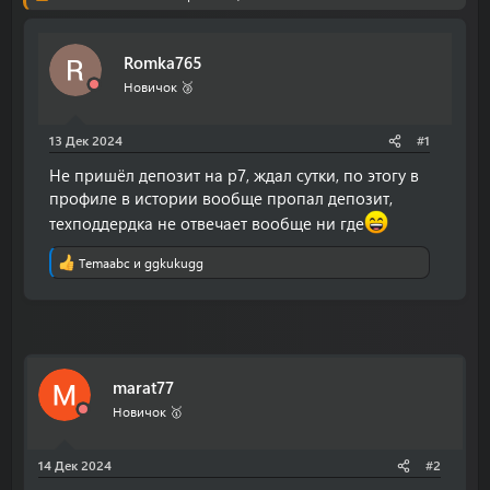
о
а
р
н
т
а
Romka765
е
ч
м
а
Новичок 🥉
ы
л
а
13 Дек 2024
#1
Не пришёл депозит на р7, ждал сутки, по этогу в
профиле в истории вообще пропал депозит,
техподдердка не отвечает вообще ни где
Temaabc
и
ggkukugg
Р
е
а
к
ц
и
и
marat77
:
Новичок 🥇
14 Дек 2024
#2