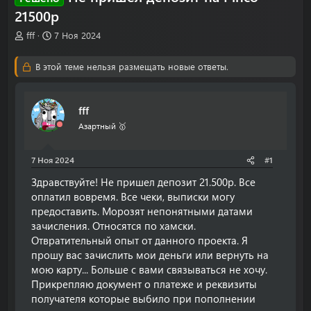
21500р
А
Д
fff
7 Ноя 2024
в
а
т
т
В этой теме нельзя размещать новые ответы.
о
а
р
н
т
а
fff
е
ч
м
а
Азартный 🥇
ы
л
а
7 Ноя 2024
#1
Здравствуйте! Не пришел депозит 21.500р. Все
оплатил вовремя. Все чеки, выписки могу
предоставить. Морозят непонятными датами
зачисления. Относятся по хамски.
Отвратительный опыт от данного проекта. Я
прошу вас зачислить мои деньги или вернуть на
мою карту... Больше с вами связываться не хочу.
Прикрепляю документ о платеже и реквизиты
получателя которые выбило при пополнении