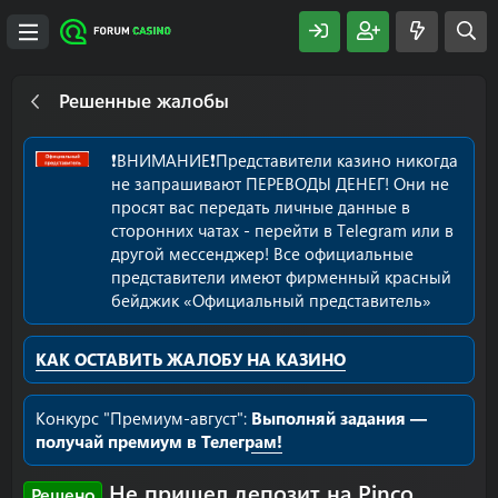
Решенные жалобы
❗️ВНИМАНИЕ❗️Представители казино никогда
не запрашивают ПЕРЕВОДЫ ДЕНЕГ! Они не
просят вас передать личные данные в
сторонних чатах - перейти в Telegram или в
другой мессенджер! Все официальные
представители имеют фирменный красный
бейджик «Официальный представитель»
КАК ОСТАВИТЬ ЖАЛОБУ НА КАЗИНО
Конкурс "Премиум-август":
Выполняй задания —
получай премиум в Телеграм!
Не пришел депозит на Pinco
Решено