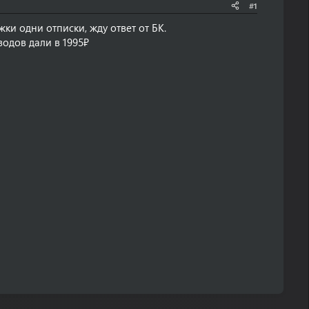
#1
жки одни отписки, жду ответ от БК.
одов дали в 1995₽