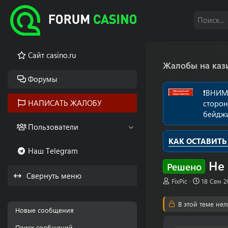
Cайт casino.ru
Жалобы на каз
Форумы
❗️ВНИМ
НАПИСАТЬ ЖАЛОБУ
сторон
бейдж
Пользователи
КАК ОСТАВИТЬ
Наш Telegram
Не 
Решено
Свернуть меню
А
Д
FixPic
18 Сен 2
в
а
т
т
В этой теме нел
о
а
Новые сообщения
р
н
т
а
Поиск сообщений