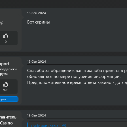
18 Сен 2024
Вот скрины
🥉
0
19 Сен 2024
pport
поддержки
Спасибо за обращение, ваша жалоба принята в р
рума
обновляться по мере получения информации.
Предположительное время ответа казино - до 7 д
970
рума
19 Сен 2024
тавитель
 Casino
FixPic написал(а):