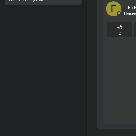
е
ч
F
FixP
м
а
Новичо
ы
л
а
2