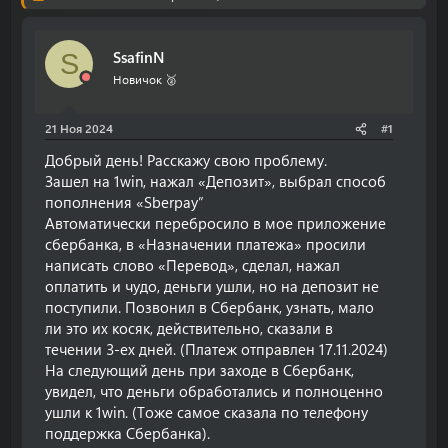
о
а
р
н
т
а
SsafinN
е
ч
S
м
а
Новичок 🥈
ы
л
а
21 Ноя 2024
#1
Добрый день! Расскажу свою проблему.
Зашел на 1win, нажал «Депозит», выбрал способ
пополнения «Sberpay”
Автоматически перебросило в мое приложение
сбербанка, в «Назначении платежа» просили
написать слово «Перевод», сделал, нажал
оплатить и чудо, деньги ушли, но на депозит не
поступили. Позвонил в Сбербанк, узнать, мало
ли это их косяк, действительно, сказали в
течении 3-ех дней. (Платеж отправлен 17.11.2024)
На следующий день при заходе в Сбербанк,
увидел, что деньги обработались и полноценно
ушли к 1win. (Тоже самое сказала по телефону
поддержка Сбербанка).