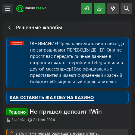
Решенные жалобы
❗️ВНИМАНИЕ❗️Представители казино никогда
не запрашивают ПЕРЕВОДЫ ДЕНЕГ! Они не
просят вас передать личные данные в
сторонних чатах - перейти в Telegram или в
другой мессенджер! Все официальные
представители имеют фирменный красный
бейджик «Официальный представитель»
КАК ОСТАВИТЬ ЖАЛОБУ НА КАЗИНО
Не пришел депозит 1Win
Решено
А
Д
SsafinN
21 Ноя 2024
в
а
т
т
В этой теме нельзя размещать новые ответы.