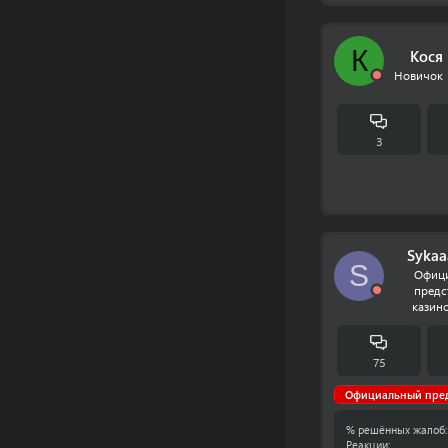
К
Кося
Новичок 
3
Sykaa
S
Офиц
предс
казино
75
Официальный пред
% решённых жалоб
Реакции