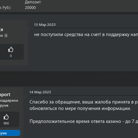
Депозит
 Руб)
20000
13 Мар 2025
ся
не поступили средства на счет! в поддержку н
к 🥉
0
14 Мар 2025
pport
поддержки
Спасибо за обращение, ваша жалоба принята в р
рума
обновляться по мере получения информации.
Предположительное время ответа казино - до 7 д
966
рума