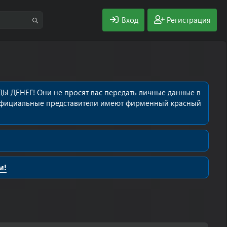
Вход
Регистрация
Ы ДЕНЕГ! Они не просят вас передать личные данные в
се официальные представители имеют фирменный красный
м!