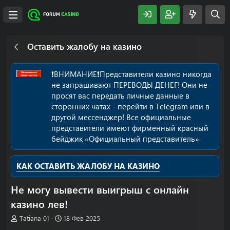
Оставить жалобу на казино
❗️ВНИМАНИЕ❗️Представители казино никогда
не запрашивают ПЕРЕВОДЫ ДЕНЕГ! Они не
просят вас передать личные данные в
сторонних чатах - перейти в Telegram или в
другой мессенджер! Все официальные
представители имеют фирменный красный
бейджик «Официальный представитель»
КАК ОСТАВИТЬ ЖАЛОБУ НА КАЗИНО
Не могу вывести выигрыш с онлайн
казино лев!
А
Д
Tatiana 01
18 Фев 2025
в
а