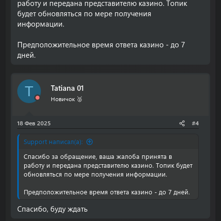
работу и передана представителю казино. Топик
будет обновляться по мере получения
информации.
Предположительное время ответа казино - до 7
дней.
Tatiana 01
T
Новичок 🥈
18 Фев 2025
#4
Support написал(а):
Спасибо за обращение, ваша жалоба принята в
работу и передана представителю казино. Топик будет
обновляться по мере получения информации.
Предположительное время ответа казино - до 7 дней.
Спасибо, буду ждать