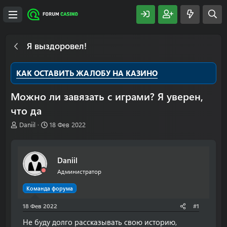
Я выздоровел!
КАК ОСТАВИТЬ ЖАЛОБУ НА КАЗИНО
Можно ли завязать с играми? Я уверен,
что да
А
Д
Daniil
18 Фев 2022
в
а
т
т
о
а
Daniil
р
н
т
а
Администратор
е
ч
м
а
Команда форума
ы
л
18 Фев 2022
а
#1
Не буду долго рассказывать свою историю,