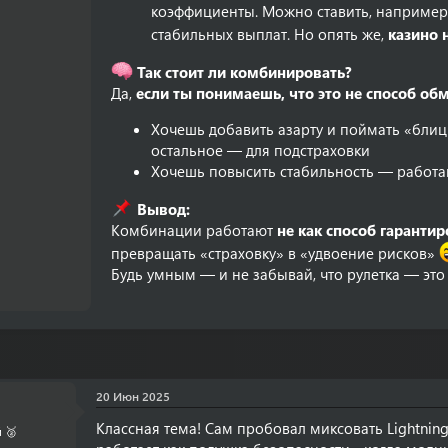
коэффициенты. Можно ставить, например, 
стабильных выплат. Но опять же,
казино 
Так стоит ли комбинировать?
Да,
если ты понимаешь, что это не способ обм
Хочешь добавить азарту и поймать «блиц
остальное — для подстраховки
Хочешь повысить стабильность — работай
Вывод:
Комбинации работают
не как способ гарант
превращать «страховку» в «удвоение рисков»
Будь умным — и не забывай, что рулетка — это 
20 Июн 2025
Классная тема! Сам пробовал миксовать Lightnin
 🥈