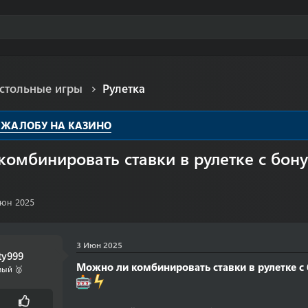
астольные игры
Рулетка
 ЖАЛОБУ НА КАЗИНО
омбинировать ставки в рулетке с бонуск
юн 2025
3 Июн 2025
ty999
Можно ли комбинировать ставки в рулетке с б
вый 🥈