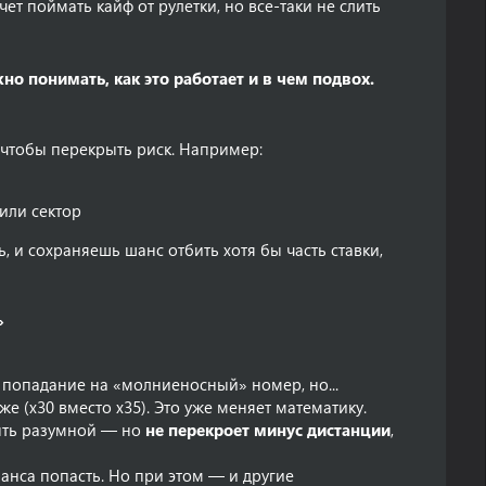
ет поймать кайф от рулетки, но все-таки не слить
о понимать, как это работает и в чем подвох.
, чтобы перекрыть риск. Например:
или сектор
, и сохраняешь шанс отбить хотя бы часть ставки,
»
попадание на «молниеносный» номер, но...
 (x30 вместо x35). Это уже меняет математику.
быть разумной — но
не перекроет минус дистанции
,
анса попасть. Но при этом — и другие