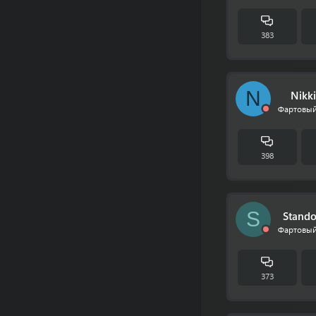
383
N
Nikki
Фартовый
398
S
Stando
Фартовый
373