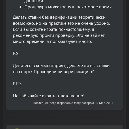
данными.
Процедура может занять некоторое время.
Делать ставки без верификации теоретически
возможно, но на практике это не очень удобно.
Если вы хотите играть по-настоящему, я
рекомендую пройти проверку. Это не займет
много времени, а пользы будет много.
P.S.
Делитесь в комментариях, делаете ли вы ставки
на спорт? Проходили ли верификацию?
P.P.S.
Не забывайте играть ответственно!
Последнее редактирование модератором:
19 Мар 2024