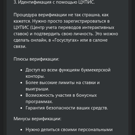
3. Идентификация с помощью ЦУПИС.
Процедура верификации не так страшна, как
кажется. Нужно просто зарегистрироваться в
ЦУПИС (Центр учета переводов интерактивных
ставок) и подтвердить свою личность. Это можно
сделать онлайн, в «Госуслугах» или в салоне
связи.
Плюсы верификации:
Доступ ко всем функциям букмекерской
конторы.
Более высокие лимиты на ставки и
выигрыши.
Возможность участия в бонусных
программах.
Гарантия безопасности ваших средств.
Минусы верификации:
Нужно делиться своими персональными