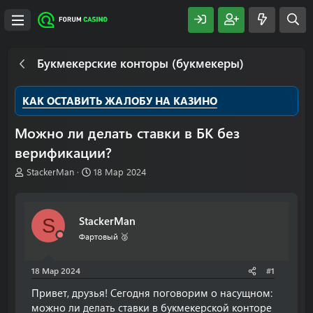
Букмекерские конторы (букмекеры)
КАК ОСТАВИТЬ ЖАЛОБУ НА КАЗИНО
Можно ли делать ставки в БК без
верификации?
А
Д
StackerMan
18 Мар 2024
в
а
т
т
о
а
StackerMan
S
р
н
т
а
Фартовый 🥈
е
ч
м
а
18 Мар 2024
#1
ы
л
а
Привет, друзья! Сегодня поговорим о насущном:
можно ли делать ставки в букмекерской конторе