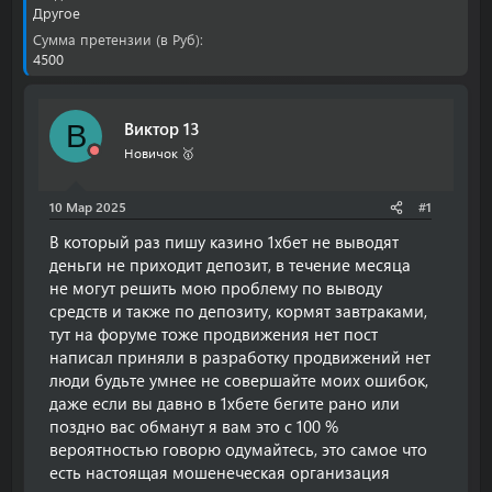
о
а
Другое
р
н
Сумма претензии (в Руб)
т
а
4500
е
ч
м
а
ы
л
а
Виктор 13
В
Новичок 🥇
10 Мар 2025
#1
В который раз пишу казино 1хбет не выводят
деньги не приходит депозит, в течение месяца
не могут решить мою проблему по выводу
средств и также по депозиту, кормят завтраками,
тут на форуме тоже продвижения нет пост
написал приняли в разработку продвижений нет
люди будьте умнее не совершайте моих ошибок,
даже если вы давно в 1хбете бегите рано или
поздно вас обманут я вам это с 100 %
вероятностью говорю одумайтесь, это самое что
есть настоящая мошенеческая организация