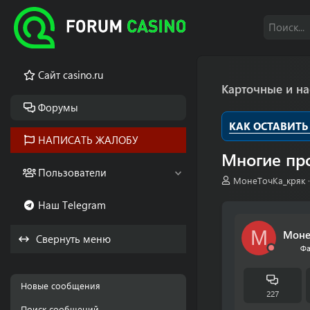
Cайт casino.ru
Карточные и н
Форумы
КАК ОСТАВИТЬ
НАПИСАТЬ ЖАЛОБУ
Многие про
Пользователи
А
МонеТочКа_кряк
в
Наш Telegram
т
о
р
М
Моне
Свернуть меню
т
Фа
е
м
ы
Новые сообщения
227
Поиск сообщений