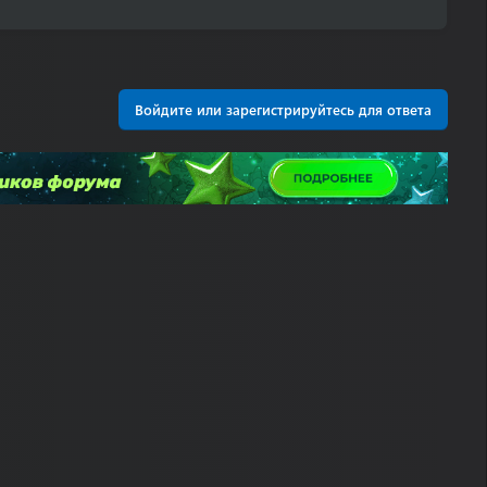
Войдите или зарегистрируйтесь для ответа