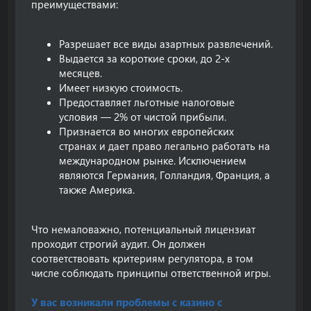
преимуществами:
Разрешает все виды азартных развлечений.
Выдается за короткие сроки, до 2-х
месяцев.
Имеет низкую стоимость.
Предоставляет льготные налоговые
условия — 2% от чистой прибыли.
Признается во многих европейских
странах и дает право легально работать на
международном рынке. Исключением
являются Германия, Голландия, Франция, а
также Америка.
Что немаловажно, потенциальный лицензиат
проходит строгий аудит. Он должен
соответствовать критериям регулятора, в том
числе соблюдать принципы ответственной игры.
У вас возникали проблемы с казино с