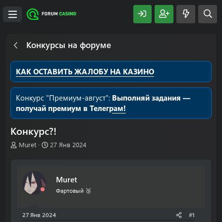
Конкурсы на форуме
КАК ОСТАВИТЬ ЖАЛОБУ НА КАЗИНО
Конкурс "Премиум-август":
Выполняй задания —
получай премиум в Телеграм!
Конкурс?!
А
Д
Muret
27 Янв 2024
в
а
т
т
о
а
Muret
р
н
т
а
Фартовый 🥉
е
ч
м
а
27 Янв 2024
#1
ы
л