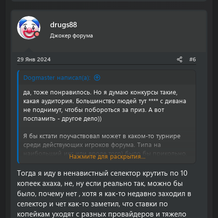
drugs88
Джокер форума
29 Янв 2024
#6
Dogmaster написал(а):
да, тоже понравилось. Но я думаю конкурсы такие,
какая аудитория. Большинство людей тут **** с дивана
не поднимут, чтобы побороться за приз. А вот
поспамить - другое дело))
Я бы кстати поучаствовал может в каком-то турнире
среди действующих игроков форума. Типа на
наибольший икс или вроде того) было бы прикольно.
Нажмите для раскрытия...
Независимо от размера ставки, конечно же.
Тогда я иду в ненавистный селектор крутить по 10
копеек ахаха, не, ну если реально так, можно бы
было, почему нет , хотя я как-то недавно заходил в
селектор и чет как-то заметил, что ставки по
копейкам уходят с разных провайдеров и тяжело