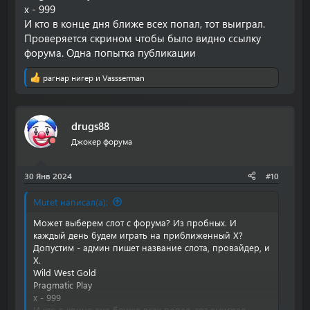
х - 999
И кто в конце дня ближе всех попал, тот выиграл.
Проверяется скрином чтобы было видно ссылку
форума. Одна попытка публикации
рагнар нигер
и
Vassserman
Р
е
а
к
drugs88
ц
и
Джокер форума
и
:
30 Янв 2024
#10
Muret написал(а):
Может выберем слот с форума? Из пробных. И
каждый день будем играть на приближенный Х?
Допустим - админ пишет название слота, провайдер, и
Х.
Wild West Gold
Pragmatic Play
х - 999
И кто в конце дня ближе всех попал, тот выиграл.