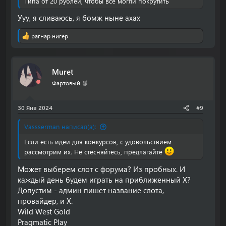
Типа от 20 рублей, чтобы все могли покрутить
Ууу, я сливаюсь, я бомж ныне ахах
рагнар нигер
Р
е
а
к
Muret
ц
и
Фартовый 🥉
и
:
30 Янв 2024
#9
Vassserman написал(а):
Если есть идеи для конкурсов, с удовольствием
рассмотрим их. Не стесняйтесь, предлагайте
Может выберем слот с форума? Из пробных. И
каждый день будем играть на приближенный Х?
Допустим - админ пишет название слота,
провайдер, и Х.
Wild West Gold
Pragmatic Play