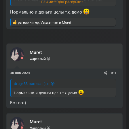
Нажмите для раскрытия...
Проверяется скрином чтобы было видно ссылку
форума. Одна попытка публикации
Нормально и деньги целы т.к. демо
рагнар нигер
,
Vassserman
и
Muret
Р
е
а
к
ц
и
Muret
и
:
Фартовый 🥉
30 Янв 2024
#11
drugs88 написал(а):
Нормально и деньги целы т.к. демо
Вот вот)
Muret
Фартовый 🥉