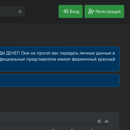
Вход
Регистрация
Ы ДЕНЕГ! Они не просят вас передать личные данные в
се официальные представители имеют фирменный красный
#1