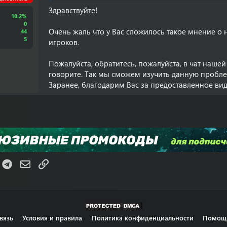
Здравствуйте!
10.2%
0
Очень жаль что у Вас сложилось такое мнение о
44
5
игроков.
Пожалуйста, обратитесь, пожалуйста, в чат наш
говорите. Так мы сможем изучить данную пробле
Заранее, благодарим Вас за предоставленное вид
K
Telegram
Электронная почта
Ссылка
вязь
Условия и правила
Политика конфиденциальности
Помощ