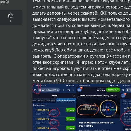
Тема проста и банальна: на сайте клуба Лев 
ок 🥉
моментальный вывод тем игрокам которые сдел
делать депозиты через скайпей, ККК только д
выясняется следующее: вместо моментального 
1
дождаться пока ты сольешь выигрыш. Через па
брыканий и отговорок клуб кидает мне как соб
клянутся" что скоро остальное упадёт, но спустя
дожидается чего хотел, остатки выигрыша идут
ложь, клуб Лев обманщики, делают всё чтобы ни
выиграть. С операторами я ругался 6 часовни п
отвечают скриптами. Я играю в этом клубе лет 
плюёт на игроков. Будут писать в ответ мне скр
тоже ложь, готов показать за два года нарезку 
меня было 90. Скрины с баннером надо сделаю