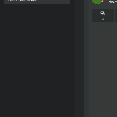
Нович
е
ч
м
а
ы
л
а
3