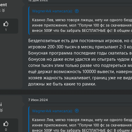
ц
ent
и
 🥉
Wagner4vk написал(а):
и
:
Казино Лев, мягко говоря лжецы, нету ни одного без
ихнее приложение, мол "Получи 100 фс за скачивания
1
внеси 500₽ что бы забрать БЕСПЛАТНЫЕ фс! В общем 
Бездепозитные есть для постоянных игроков, но 
игровом 200-300 тысяч в месяц присылают 2-3 код
Бонусная программа последние годы скатилась в
бонусов но даже если удастся их отыграть чудом
сотни тысяч этим только разве что подтереться 
ещё держат возможность 100000 вывести, наверно
хозяев жадность зашкаливает, границ уже не видя
должны же быть какие то рамки.
7 Июн 2024
i
🥉
Wagner4vk написал(а):
Казино Лев, мягко говоря лжецы, нету ни одного без
ихнее приложение, мол "Получи 100 фс за скачивания
0
внеси 500₽ что бы забрать БЕСПЛАТНЫЕ фс! В общем 