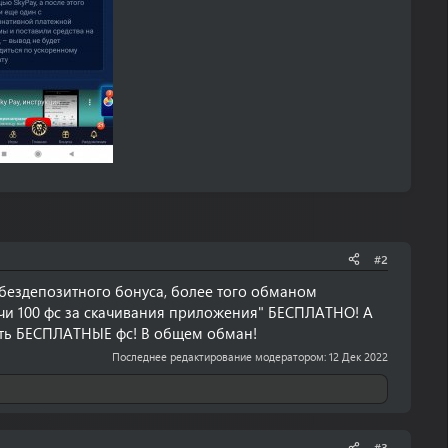
#2
 бездепозитного бонуса, более того обманом
чи 100 фс за скачивания приложения" БЕСПЛАТНО! А
рать БЕСПЛАТНЫЕ фс! В общем обман!
Последнее редактирование модератором:
12 Дек 2022
#3