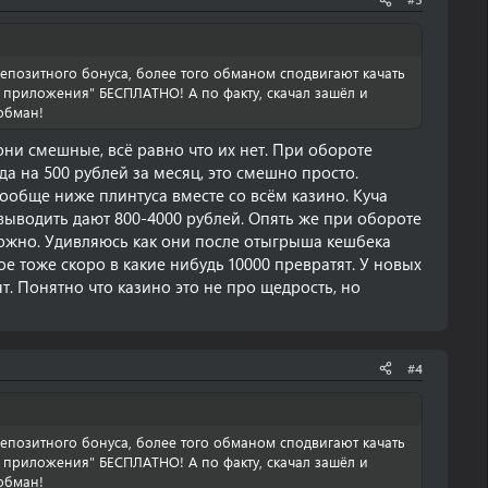
депозитного бонуса, более того обманом сподвигают качать
 приложения" БЕСПЛАТНО! А по факту, скачал зашёл и
обман!
они смешные, всё равно что их нет. При обороте
а на 500 рублей за месяц, это смешно просто.
ообще ниже плинтуса вместе со всём казино. Куча
 выводить дают 800-4000 рублей. Опять же при обороте
можно. Удивляюсь как они после отыгрыша кешбека
е тоже скоро в какие нибудь 10000 превратят. У новых
т. Понятно что казино это не про щедрость, но
#4
депозитного бонуса, более того обманом сподвигают качать
 приложения" БЕСПЛАТНО! А по факту, скачал зашёл и
обман!