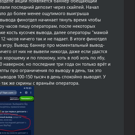
в разделе акции появляется баннер обещающий
али последний депозит через скайпей. Начал
ошло до более менее ощутимого выигрыша
вывода финотдел начинает тянуть время чтобы
ру часов пишу операторам, после некоторых
аке кость кусочек вывода, далее операторы "мамой
 12 часов ничего так и не падает. В итоге финотдел
 в игру. Вывод: баннер про моментальный вывод-
чего от них не вывели никогда, даже если удастся
о хорошему и по плохому, хоть в лоб хоть по лбу,
10 наверное, но последние три года он только врёт и
ипты про ограничения по выводу в день, так это
выводов 100-150 тысяч в день спокойно выводят. У
 так же скрины с враньём оператора.