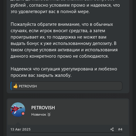
рублей , согласно условиям промо и надеемся, что
это удовлетворит вас в полной мере.
Пожалуйста обратите внимание, что в обычных
случаях, если игрок вносит средства, а затем
проигрывает их, то поддержка не может вам
выдать бонус к уже использованному депозиту. В
таком случае условия активации и использования
данного конкретного промо не соблюдаются.
Надеемся что ситуация урегулирована и любезно
просим вас закрыть жалобу.
PETROVISH
Р
е
а
к
PETROVISH
ц
и
Новичок 🥉
и
:
13 Авг 2025
#4