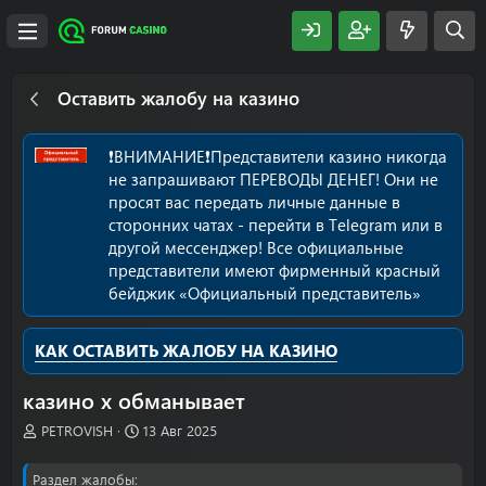
Оставить жалобу на казино
❗️ВНИМАНИЕ❗️Представители казино никогда
не запрашивают ПЕРЕВОДЫ ДЕНЕГ! Они не
просят вас передать личные данные в
сторонних чатах - перейти в Telegram или в
другой мессенджер! Все официальные
представители имеют фирменный красный
бейджик «Официальный представитель»
КАК ОСТАВИТЬ ЖАЛОБУ НА КАЗИНО
казино х обманывает
А
Д
PETROVISH
13 Авг 2025
в
а
т
т
Раздел жалобы