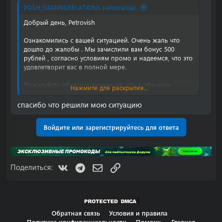
POSH_GAMINGRELATIONS написал(а):
Добрый день, Petrovish
Ознакомились с вашей ситуацией. Очень жаль что
дошло до жалобы . Мы зачислили вам бонус 500
рублей , согласно условиям промо и надеемся, что это
удовлетворит вас в полной мере.
Пожалуйста обратите внимание, что в обычных
Нажмите для раскрытия...
случаях, если игрок вносит средства, а затем
проигрывает их, то поддержка не может вам выдать
спасибо что решили мою ситуацию
бонус к уже использованному депозиту. В таком случае
условия активации и использования данного
Войдите или зарегистрируйтесь для ответа
конкретного промо не соблюдаются.
Надеемся что ситуация урегулирована и любезно
просим вас закрыть жалобу.
VK
Telegram
Электронная почта
Ссылка
Поделиться:
Обратная связь
Условия и правила
Политика конфиденциальности
Помощь
Главная