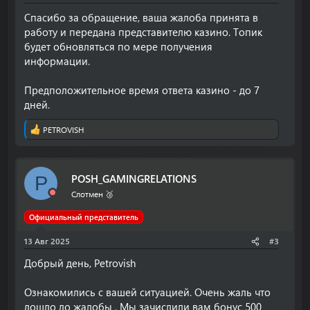
Спасибо за обращение, ваша жалоба принята в
работу и передана представителю казино. Топик
будет обновляться по мере получения
информации.
Предположительное время ответа казино - до 7
дней.
PETROVISH
Р
е
а
к
POSH_GAMINGRELATIONS
P
ц
и
Слотмен 🥉
и
:
Официальный представитель
13 Авг 2025
#3
Добрый день, Petrovish
Ознакомились с вашей ситуацией. Очень жаль что
дошло до жалобы . Мы зачислили вам бонус 500