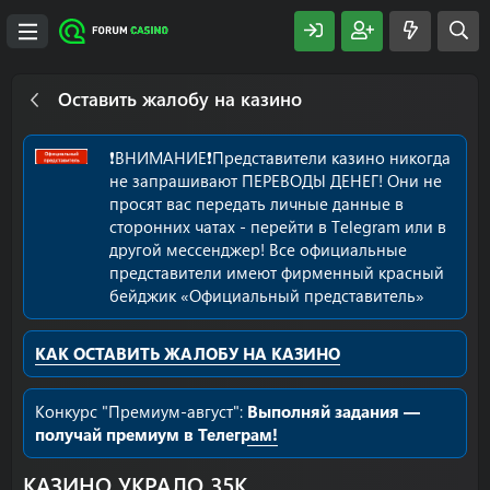
Оставить жалобу на казино
❗️ВНИМАНИЕ❗️Представители казино никогда
не запрашивают ПЕРЕВОДЫ ДЕНЕГ! Они не
просят вас передать личные данные в
сторонних чатах - перейти в Telegram или в
другой мессенджер! Все официальные
представители имеют фирменный красный
бейджик «Официальный представитель»
КАК ОСТАВИТЬ ЖАЛОБУ НА КАЗИНО
Конкурс "Премиум-август":
Выполняй задания —
получай премиум в Телеграм!
КАЗИНО УКРАЛО 35К