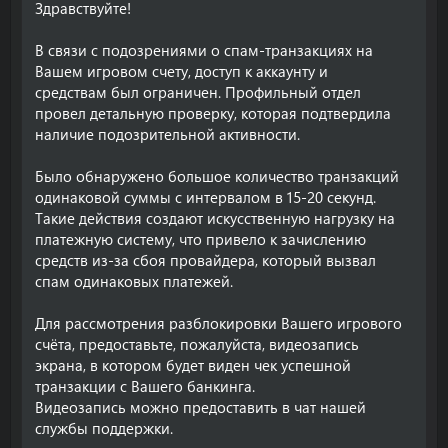
Здравствуйте!
В связи с подозрениями о спам-транзакциях на
Вашем игровом счету, доступ к аккаунту и
средствам был ограничен. Профильный отдел
провел детальную проверку, которая подтвердила
наличие подозрительной активности.
Было обнаружено большое количество транзакций
одинаковой суммы с интервалом в 15-20 секунд.
Такие действия создают искусственную нагрузку на
платежную систему, что привело к зачислению
средств из-за сбоя провайдера, который вызвал
спам одинаковых платежей.
Для рассмотрения разблокировки Вашего игрового
счёта, предоставьте, пожалуйста, видеозапись
экрана, в котором будет виден чек успешной
транзакции с Вашего банкинга.
Видеозапись можно предоставить в чат нашей
службы поддержки.