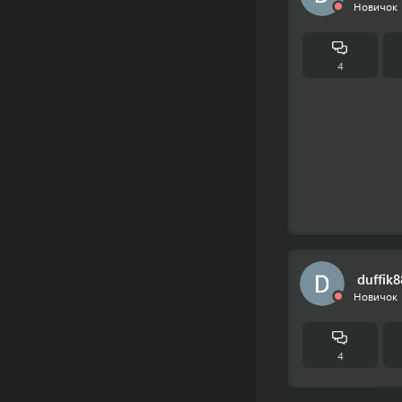
Новичок 
4
duffik8
Новичок 
4