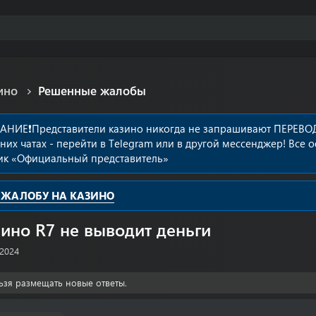
ино
Решенные жалобы
АНИЕ❗️Представители казино никогда не запрашивают ПЕРЕВОД
них чатах - перейти в Telegram или в другой мессенджер! В
ик «Официальный представитель»
 ЖАЛОБУ НА КАЗИНО
ино R7 не выводит деньги
 2024
ьзя размещать новые ответы.