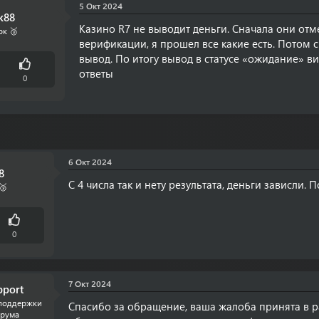
5 Окт 2024
k88
Казино R7 не выводит деньги. Сначала они отм
к 🥉
верификации, я прошел все какие есть. Потом с
вывод. По итогу вывод в статусе «ожидание» в
ответы
0
6 Окт 2024
8
С 4 числа так и нету результата, деньги зависли
🥉
0
7 Окт 2024
pport
поддержки
Спасибо за обращение, ваша жалоба принята в р
рума