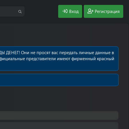
Вход
Регистрация
Ы ДЕНЕГ! Они не просят вас передать личные данные в
се официальные представители имеют фирменный красный