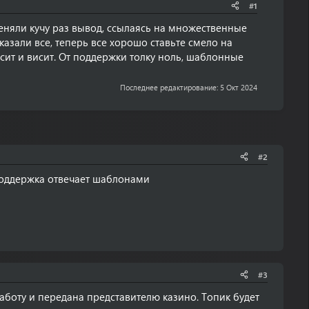
#1
еняли кучу раз вывод, ссылаясь на множественные
казали все, теперь все хорошо ставьте смело на
исит и висит. От поддержки толку ноль, шаблонные
Последнее редактирование:
5 Окт 2024
#2
. Поддержка отвечает шаблонами
#3
аботу и передана представителю казино. Топик будет