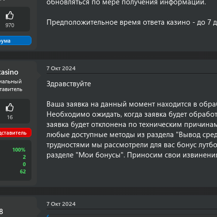
обновляться по мере получения информации.
Предположительное время ответа казино - до 7 д
970
рума
7 Окт 2024
casino
иальный
Здравствуйте
тавитель
Ваша заявка на данный момент находится в обра
Необходимо ожидать, когда заявка будет обработа
16
заявка будет отклонена по техническим причина
ставитель
любые доступные методы из раздела "Вывод средс
трудностями мы рассмотрели для вас бонус лутбо
100%
разделе "Мои бонусы". Приносим свои извинения
2
0
62
7 Окт 2024
8