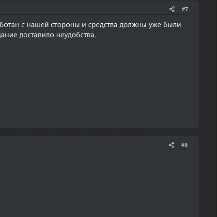
#7
отан с нашей стороны и средства должны уже были
ание доставило неудобства.
#8