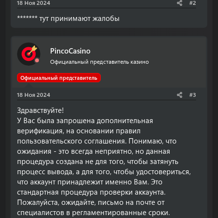
18 Ноя 2024
#2
******* тут принимают жалобы
PincoCasino
Официальный представитель казино
Официальный представитель
18 Ноя 2024
#3
Здравствуйте!
У Вас была запрошена дополнительная
верификация, на основании правил
пользовательского соглашения. Понимаю, что
ожидания - это всегда неприятно, но данная
процедура создана не для того, чтобы затянуть
процесс вывода, а для того, чтобы удостовериться,
что аккаунт принадлежит именно Вам. Это
стандартная процедура проверки аккаунта.
Пожалуйста, ожидайте, письмо на почте от
специалистов в регламентированные сроки.