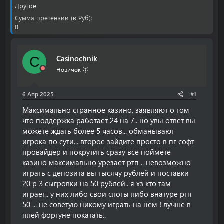
о
а
Другое
р
н
Сумма претензии (в Руб)
т
а
0
е
ч
м
а
ы
л
а
Casinochnik
C
Новичок 🥈
6 Апр 2025
#1
Максимально странное казино, заявляют о том
что поддержка работает 24 на 7.. но увы ответ вы
можете ждать более 5 часов... обманывают
игрока по сути... второе зайдите просто в пг софт
провайдер и покрутить сразу все поймете
казино максимально урезает ртп .. невозможно
играть с депозита вы тысячу рублей и поставки
20 р 3 сыгровки на 50 рублей.. я хз кто там
играет.. у них либо свои слоты либо внатуре ртп
50 ... не советую никому играть на нем ! лучше в
плей фортуне покатать..