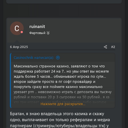
ruinanit
Фартовый 🥈
6 Апр 2025
#2
Casinochnik написал(а):
Максимально странное казино, заявляют о том что
поддержка работает 24 на 7.. но увы ответ вы можете
ждать более 5 часов... обманывают игрока по сути...
второе зайдите просто в пг софт провайдер и
покрутить сразу все поймете казино максимально
урезает ртп .. невозможно играть с депозита вы тысячу
рублей и поставки 20 р 3 сыгровки на 50 рублей.. я хз
кто там играет.. у них либо свои слоты либо внатуре
Нажмите для раскрытия...
ртп 50 ... не советую никому играть на нем ! лучше в
плей фортуне покатать..
Братан, я знаю владельца этого казика и скажу
одно, выплачивает он только рефералам и медиа
партнерам (стримеры/ютуберы/владельцы тгк) у