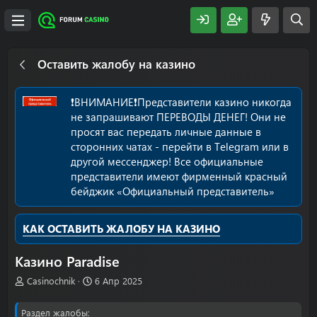
Оставить жалобу на казино
❗️ВНИМАНИЕ❗️Представители казино никогда
не запрашивают ПЕРЕВОДЫ ДЕНЕГ! Они не
просят вас передать личные данные в
сторонних чатах - перейти в Telegram или в
другой мессенджер! Все официальные
представители имеют фирменный красный
бейджик «Официальный представитель»
КАК ОСТАВИТЬ ЖАЛОБУ НА КАЗИНО
Казино Paradise
А
Д
Casinochnik
6 Апр 2025
в
а
т
т
Раздел жалобы