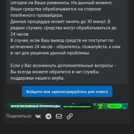
сегодня на Ваши реквизиты. На данный момент,
Ваши средства обрабатывается на стороне
платёжного провайдера.
Данная процедура может занять до 30 минут. В
редких случаях, средства могут обрабатываться до
24 часов.
В случае, если Ваш вывод средств не поступит по
истечению 24 часов - обратитесь, пожалуйста, к нам
в чат для решения данной проблемы.
Если у Вас возникнуть дополнительные вопросы -
Вы всегда можете обратится в чат службы
поддержки нашего клуба.
Войдите или зарегистрируйтесь для ответа
VK
Telegram
Электронная почта
Ссылка
Поделиться: