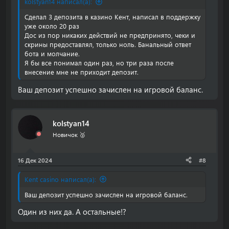
kolstyan14 написал(а):
Сделал 3 депозита в казино Кент, написал в поддержку
уже около 20 раз
Дос из пор никаких действий не предпринято, чеки и
скрины предоставлял, только ноль. Банальный ответ
бота и молчание.
Я бы все понимал один раз, но три раза после
внесение мне не приходит депозит.
Ваш депозит успешно зачислен на игровой баланс.
kolstyan14
Новичок 🥈
16 Дек 2024
#8
Kent casino написал(а):
Ваш депозит успешно зачислен на игровой баланс.
Один из них да. А остальные!?