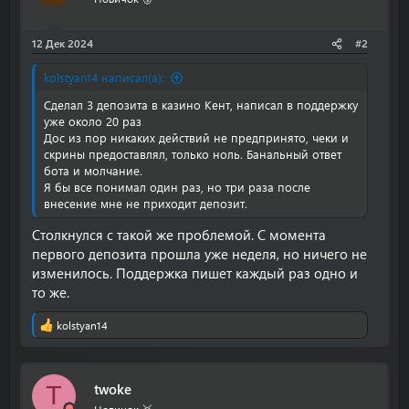
12 Дек 2024
#2
kolstyan14 написал(а):
Сделал 3 депозита в казино Кент, написал в поддержку
уже около 20 раз
Дос из пор никаких действий не предпринято, чеки и
скрины предоставлял, только ноль. Банальный ответ
бота и молчание.
Я бы все понимал один раз, но три раза после
внесение мне не приходит депозит.
Столкнулся с такой же проблемой. С момента
первого депозита прошла уже неделя, но ничего не
изменилось. Поддержка пишет каждый раз одно и
то же.
kolstyan14
Р
е
а
к
twoke
T
ц
и