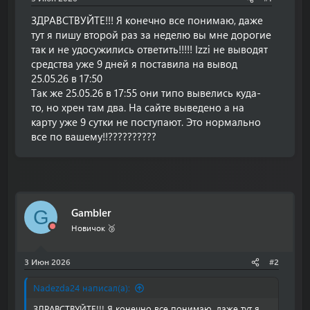
ЗДРАВСТВУЙТЕ!!! Я конечно все понимаю, даже
тут я пишу второй раз за неделю вы мне дорогие
так и не удосужились ответить!!!!! Izzi не выводят
средства уже 9 дней я поставила на вывод
25.05.26 в 17:50
Так же 25.05.26 в 17:55 они типо вывелись куда-
то, но хрен там два. На сайте выведено а на
карту уже 9 сутки не поступают. Это нормально
все по вашему!!??????????
Gambler
G
Новичок 🥉
3 Июн 2026
#2
Nadezda24 написал(а):
ЗДРАВСТВУЙТЕ!!! Я конечно все понимаю, даже тут я