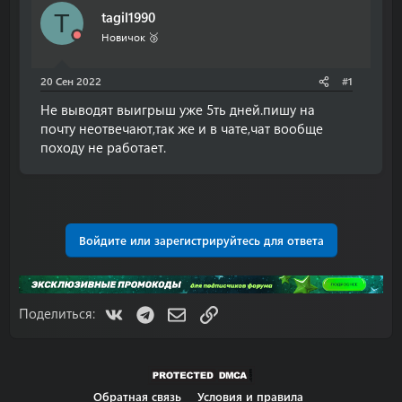
о
а
tagil1990
T
р
н
т
а
Новичок 🥉
е
ч
м
а
20 Сен 2022
#1
ы
л
а
Не выводят выигрыш уже 5ть дней.пишу на
почту неотвечают,так же и в чате,чат вообще
походу не работает.
Войдите или зарегистрируйтесь для ответа
VK
Telegram
Электронная почта
Ссылка
Поделиться:
Обратная связь
Условия и правила