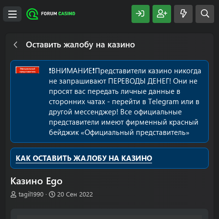
Оставить жалобу на казино
❗️ВНИМАНИЕ❗️Представители казино никогда
не запрашивают ПЕРЕВОДЫ ДЕНЕГ! Они не
просят вас передать личные данные в
сторонних чатах - перейти в Telegram или в
другой мессенджер! Все официальные
представители имеют фирменный красный
бейджик «Официальный представитель»
КАК ОСТАВИТЬ ЖАЛОБУ НА КАЗИНО
Казино Ego
А
Д
tagil1990
20 Сен 2022
в
а
т
т