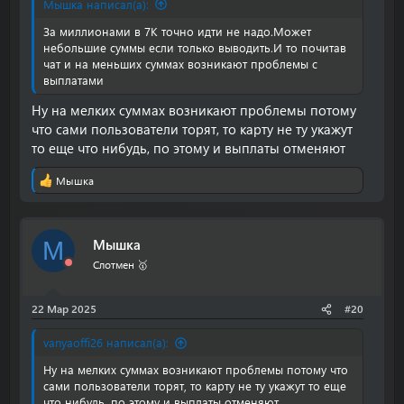
Мышка написал(а):
За миллионами в 7К точно идти не надо.Может
небольшие суммы если только выводить.И то почитав
чат и на меньших суммах возникают проблемы с
выплатами
Ну на мелких суммах возникают проблемы потому
что сами пользователи торят, то карту не ту укажут
то еще что нибудь, по этому и выплаты отменяют
Мышка
Р
е
а
к
Мышка
М
ц
и
Слотмен 🥇
и
:
22 Мар 2025
#20
vanyaoffi26 написал(а):
Ну на мелких суммах возникают проблемы потому что
сами пользователи торят, то карту не ту укажут то еще
что нибудь, по этому и выплаты отменяют