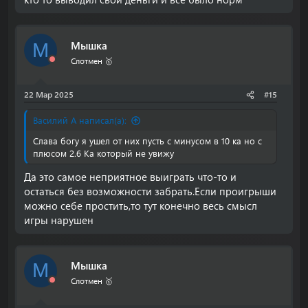
Мышка
М
Слотмен 🥇
22 Мар 2025
#15
Василий А написал(а):
Слава богу я ушел от них пусть с минусом в 10 ка но с
плюсом 2.6 Ка который не увижу
Да это самое неприятное выиграть что-то и
остаться без возможности забрать.Если проигрыши
можно себе простить,то тут конечно весь смысл
игры нарушен
Мышка
М
Слотмен 🥇