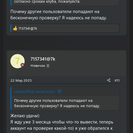
согласно срокам клуба, пожалуйста.
Почему другие пользователи попадают на
бесконечную проверку? Я надеюсь не попаду.
7157341@7k
Р
е
а
к
ц
и
7157341@7k
и
7
:
Новичок 🥇
22 Мар 2025
#11
vanyaoffi26 написал(а):
Почему другие пользователи попадают на
бесконечную проверку? Я надеюсь не попаду.
Желаю удачи)
Я жду уже 3 месяца чтобы что-то вывести, теперь
аккаунт на проверке какой-то) я уже обратился к