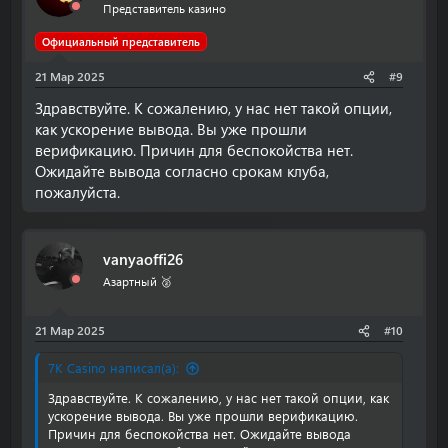
и
Представитель казино
и
:
Официальный представитель
21 Мар 2025
#9
Здравствуйте. К сожалению, у нас нет такой опции,
как ускорение вывода. Вы уже прошли
верификацию. Причин для беспокойства нет.
Ожидайте вывода согласно срокам клуба,
пожалуйста.
vanyaoffi26
Азартный 🥈
21 Мар 2025
#10
7K Casino написал(а):
Здравствуйте. К сожалению, у нас нет такой опции, как
ускорение вывода. Вы уже прошли верификацию.
Причин для беспокойства нет. Ожидайте вывода