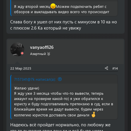
Я жду второй месяц
Можем подключить ребят с
обзоров и выкладывать видео всего что происходит
Слава богу я ушел от них пусть с минусом в 10 ка но
с плюсом 2.6 Ка который не увижу
vanyaoffi26
Азартный 🥈
22 Мар 2025
#14
7157341@7k написал(а):
Желаю удачи)
Я жду уже 3 месяца чтобы что-то вывести, теперь
аккаунт на проверке какой-то) я уже обратился к
юристу и буду подготавливать претензию в суд, если в
ближайшее время не дадут вывести, будем через
коллегию юристов доставать свои деньги
Надеюсь всё пройдет нормально, по любому же
кто то выводил свои деньги и всё было норм