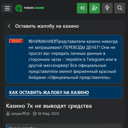
Оставить жалобу на казино
❗️ВНИМАНИЕ❗️Представители казино никогда
не запрашивают ПЕРЕВОДЫ ДЕНЕГ! Они не
просят вас передать личные данные в
сторонних чатах - перейти в Telegram или в
другой мессенджер! Все официальные
представители имеют фирменный красный
бейджик «Официальный представитель»
КАК ОСТАВИТЬ ЖАЛОБУ НА КАЗИНО
Казино 7к не выводят средства
А
Д
vanyaoffi26
18 Мар 2025
в
а
т
т
Раздел жалобы