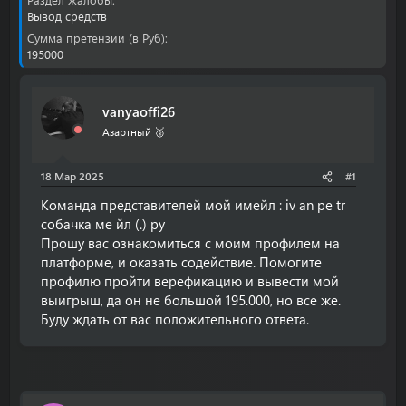
о
а
Вывод средств
р
н
т
а
Сумма претензии (в Руб)
е
ч
195000
м
а
ы
л
а
vanyaoffi26
Азартный 🥈
18 Мар 2025
#1
Команда представителей мой имейл : iv an pe tr
собачка ме йл (.) ру
Прошу вас ознакомиться с моим профилем на
платформе, и оказать содействие. Помогите
профилю пройти верефикацию и вывести мой
выигрыш, да он не большой 195.000, но все же.
Буду ждать от вас положительного ответа.