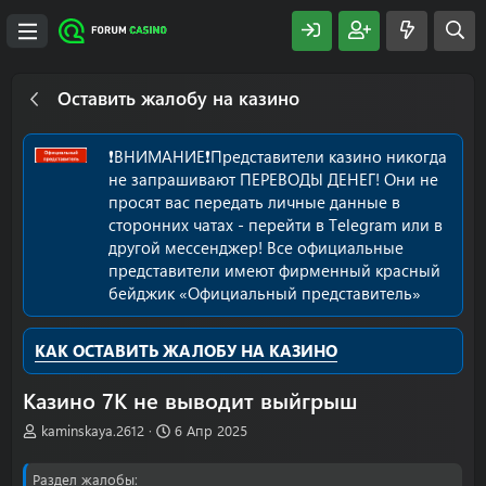
Оставить жалобу на казино
❗️ВНИМАНИЕ❗️Представители казино никогда
не запрашивают ПЕРЕВОДЫ ДЕНЕГ! Они не
просят вас передать личные данные в
сторонних чатах - перейти в Telegram или в
другой мессенджер! Все официальные
представители имеют фирменный красный
бейджик «Официальный представитель»
КАК ОСТАВИТЬ ЖАЛОБУ НА КАЗИНО
Казино 7К не выводит выйгрыш
А
Д
kaminskaya.2612
6 Апр 2025
в
а
т
т
Раздел жалобы