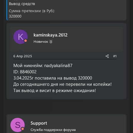
о
а
Вывод средств
р
н
Сумма претензии (в Руб)
т
а
320000
е
ч
м
а
ы
л
а
kaminskaya.2612
K
Новичок 🥉
6 Апр 2025
#1
Мой никнейм: nadyakalina87
ID: 8846002
3.04.2025г поставила на вывод 320000
До сегодняшнего дня не перевели ни копейки!
Так вывод и висит в режиме ожидания!
Support
S
Служба поддержки форума