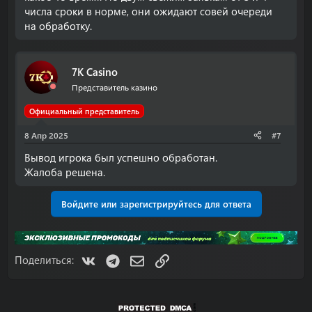
числа сроки в норме, они ожидают совей очереди
на обработку.
7K Casino
Представитель казино
Официальный представитель
8 Апр 2025
#7
Вывод игрока был успешно обработан.
Жалоба решена.
Войдите или зарегистрируйтесь для ответа
VK
Telegram
Электронная почта
Ссылка
Поделиться: