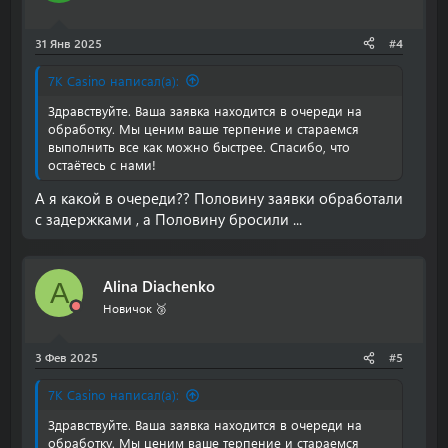
31 Янв 2025
#4
7K Casino написал(а):
Здравствуйте. Ваша заявка находится в очереди на
обработку. Мы ценим ваше терпение и стараемся
выполнить все как можно быстрее. Спасибо, что
остаётесь с нами!
А я какой в очереди?? Половину заявки обработали
с задержками , а Половину бросили ...
Alina Diachenko
A
Новичок 🥉
3 Фев 2025
#5
7K Casino написал(а):
Здравствуйте. Ваша заявка находится в очереди на
обработку. Мы ценим ваше терпение и стараемся