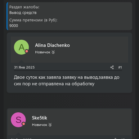
т
т
Раздел жалобы
о
а
Вывод средств
р
н
Сумма претензии (в Руб)
т
а
9000
е
ч
м
а
ы
л
а
Alina Diachenko
A
Новичок 🥉
31 Янв 2025
#1
Двое суток как завяла заявку на вывод,заявка до
сих пор не отправлена на обработку
Ske5tik
S
Новичок 🥉